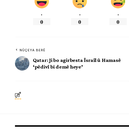
.
.
.
0
0
0
NÛÇEYA BERÊ
Qatar: Ji bo agirbesta Îsraîl û Hamasê
‘pêdivî bi demê heye’