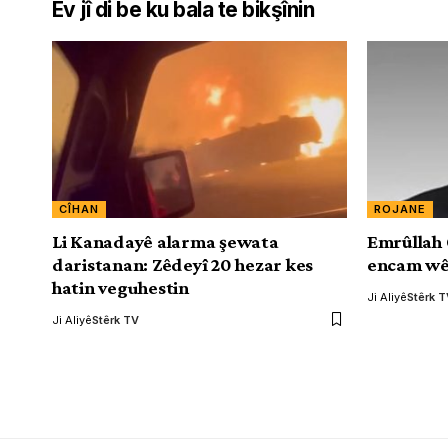
Ev jî di be ku bala te bikşînin
CÎHAN
ROJANE
Li Kanadayê alarma şewata
Emrûllah 
daristanan: Zêdeyî 20 hezar kes
encam wê
hatin veguhestin
Ji Aliyê
Stêrk 
Ji Aliyê
Stêrk TV