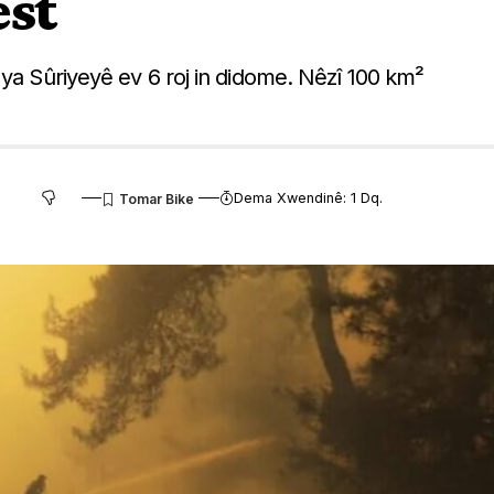
est
 ya Sûriyeyê ev 6 roj in didome. Nêzî 100 km²
Dema Xwendinê: 1 Dq.