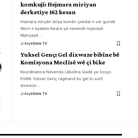
komkujî: Hejmara miriyan
derketiye 162 kesan
Hejmara miriyên êrîşa komên çekdar li ser gundê
Woro li eyaleta Kwara ya navendî-rojavayê
Nîjeryayê
…
Ji Aliyê
Stêrk TV
Yuksel Genç: Gel dixwaze bibîne bê
Komîsyona Meclîsê wê çi bike
Koordînatora Navenda Lêkolîna Qadê ya Sosyo
Polîtîk Yuksel Genç ragihand ku gel bi xurtî
dixwaze
…
Ji Aliyê
Stêrk TV