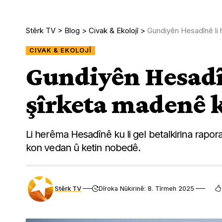
Stêrk TV
>
Blog
>
Civak & Ekolojî
>
Gundiyên Hesadînê li
CIVAK & EKOLOJÎ
Gundiyên Hesadî
şîrketa madenê 
Li herêma Hesadînê ku li gel betalkirina rapo
kon vedan û ketin nobedê.
Stêrk TV
Dîroka Nûkirinê: 8. Tîrmeh 2025