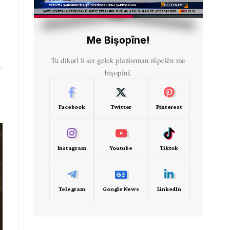
HD
00:48
Me Bişopîne!
Tu dikarî li ser gelek platforman rûpelên me
bişopînî.
Facebook
Twitter
Pinterest
Instagram
Youtube
Tiktok
Telegram
Google News
LinkedIn