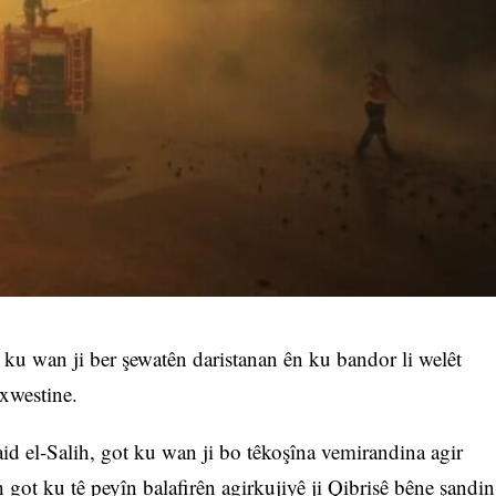
ku wan ji ber şewatên daristanan ên ku bandor li welêt
 xwestine.
d el-Salih, got ku wan ji bo têkoşîna vemirandina agir
h got ku tê peyîn balafirên agirkujiyê ji Qibrisê bêne şandin