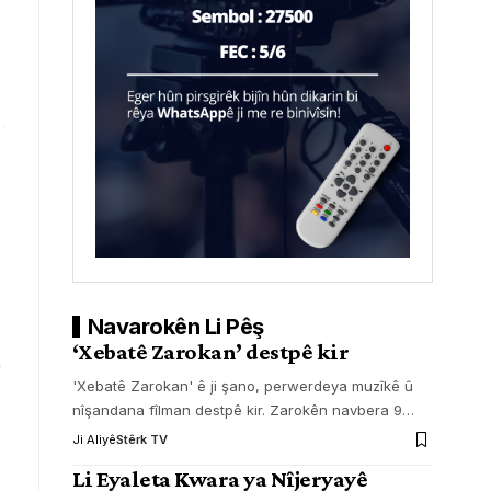
Navarokên Li Pêş
‘Xebatê Zarokan’ destpê kir
'Xebatê Zarokan' ê ji şano, perwerdeya muzîkê û
nîşandana fîlman destpê kir. Zarokên navbera 9
…
Ji Aliyê
Stêrk TV
Li Eyaleta Kwara ya Nîjeryayê