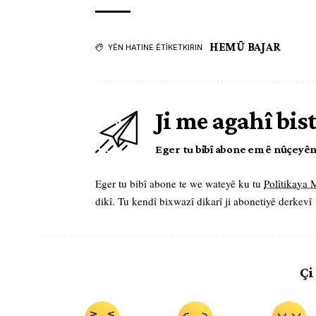
HEMÛ BAJAR
YÊN HATINE ÊTÎKETKIRIN
Ji me agahî bis
Eger tu bibî abone em ê nûçeyên l
Eger tu bibî abone te we wateyê ku tu
Polîtikaya
dikî. Tu kendî bixwazî dikarî ji abonetiyê derkevî
Çi