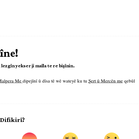
tîne!
ezgîn yekser ji maîla te re bişînin.
 Malpera Me
dipejînî û dîsa tê wê wateyê ku tu
Şert û Mercên me
qebûl
 Difikirî?