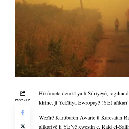
Hikûmeta demkî ya li Sûriyeyê, ragihand 
Parvekirin
kirine, ji Yekîtiya Ewropayê (YE) alîkarî
Wezîrê Karûbarên Awarte û Karesatan Rai
alîkariyê ji YE’yê xwestin e. Raid el-Sali