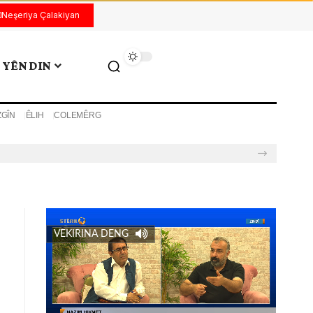
Neşeriya Çalakiyan
YÊN DIN
ZGÎN
ÊLIH
COLEMÊRG
VEKIRINA DENG