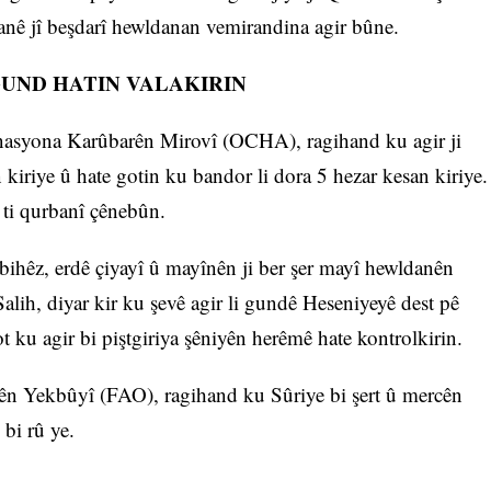
anê jî beşdarî hewldanan vemirandina agir bûne.
GUND HATIN VALAKIRIN
nasyona Karûbarên Mirovî (OCHA), ragihand ku agir ji
 kiriye û hate gotin ku bandor li dora 5 hezar kesan kiriye.
 ti qurbanî çênebûn.
bihêz, erdê çiyayî û mayînên ji ber şer mayî hewldanên
alih, diyar kir ku şevê agir li gundê Heseniyeyê dest pê
ot ku agir bi piştgiriya şêniyên herêmê hate kontrolkirin.
ên Yekbûyî (FAO), ragihand ku Sûriye bi şert û mercên
 bi rû ye.