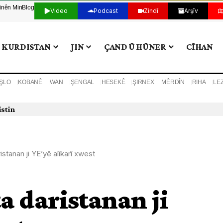
tinên Min
Blog
Video
Podcast
Zindî
Arşîv
KURDISTAN
JIN
ÇAND Û HÛNER
CÎHAN
ŞLO
KOBANÊ
WAN
ŞENGAL
HESEKÊ
ŞIRNEX
MÊRDÎN
RIHA
LE
istin
istanan ji YE’yê alîkarî xwest
a daristanan ji