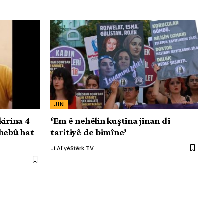
JIN
kirina 4
‘Em ê nehêlin kuştina jinan di
 hebû hat
taritiyê de bimîne’
Ji Aliyê
Stêrk TV