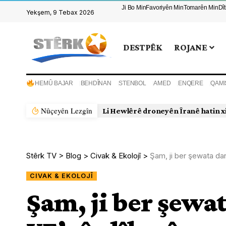
Ji Bo Min
Favoriyên Min
Tomarên Min
Dî
Yekşem, 9 Tebax 2026
DESTPÊK
ROJANE
HEMÛ BAJAR
BEHDÎNAN
STENBOL
AMED
ENQERE
QAMI
Nûçeyên Lezgîn
Li Hewlêrê droneyên Îranê hatin x
Stêrk TV
>
Blog
>
Civak & Ekolojî
>
Şam, ji ber şewata dar
CIVAK & EKOLOJÎ
Şam, ji ber şewat