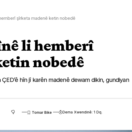
 hemberî şîrketa madenê ketin nobedê
nê li hemberî
ketin nobedê
ra ÇED’ê hîn jî karên madenê dewam dikin, gundiyan
Dema Xwendinê: 1 Dq.