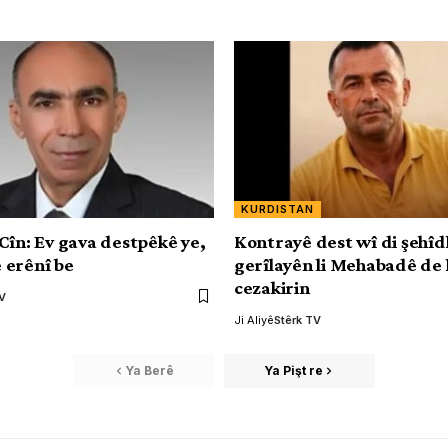
KURDISTAN
Cîn: Ev gava destpêkê ye,
Kontrayê dest wî di şehîd
 erênî be
gerîlayên li Mehabadê de
cezakirin
TV
Ji Aliyê
Stêrk TV
Ya Berê
Ya Pişt re