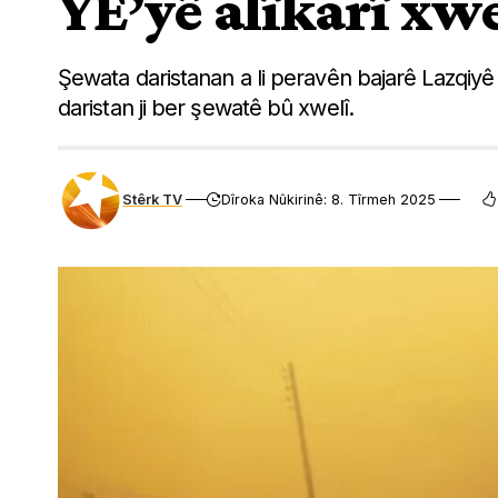
YE’yê alîkarî xw
Şewata daristanan a li peravên bajarê Lazqiyê
daristan ji ber şewatê bû xwelî.
Stêrk TV
Dîroka Nûkirinê: 8. Tîrmeh 2025