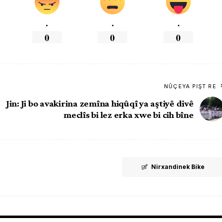
.
.
.
0
0
0
NÛÇEYA PIŞT RE
Jin: Ji bo avakirina zemîna hiqûqî ya aştiyê divê
meclîs bi lez erka xwe bi cih bîne
Nirxandinek Bike