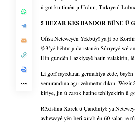
û got ku tîmên ji Urdun, Tirkiye û Lubn
5 HEZAR KES BANDOR BÛNE Û 
Ofîsa Neteweyên Yekbûyî ya ji bo Kordî
%3’yê bêhtir ji daristanên Sûriyeyê wêran
Hin gundên Lazkiyeyê hatin valakirin, lê
Li gorî rayedaran germahiya zêde, bayên 
vemirandina agir zehmettir dikin. Wezîr S
kiriye, jin û zarok hatine tehliyekirin û g
Rêxistina Xurek û Çandiniyê ya Netewey
avhewayê yên herî xirab ên 60 salan re rû