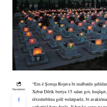
“Em ê Şoreşa Rojava bi malbatên şehîdan
Parvekirin
Xebat Dêrik beriya 15 salan got, heqîqet,
rêxistinbûna gelê welatparêz, bi avakirina 
serketinê hate danîn. Ji ber ku şoreş ne te