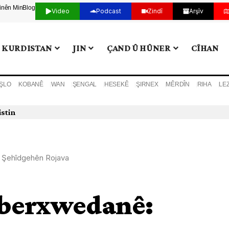
tinên Min
Blog
Video
Podcast
Zindî
Arşîv
KURDISTAN
JIN
ÇAND Û HÛNER
CÎHAN
ŞLO
KOBANÊ
WAN
ŞENGAL
HESEKÊ
ŞIRNEX
MÊRDÎN
RIHA
LE
istin
 Şehîdgehên Rojava
 berxwedanê: