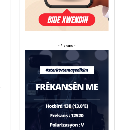
- Frekans -
;