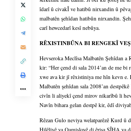
îdarî û civakÎ ve hatibû nirxandin û pêv
malbatên şehîdan hatibûn nirxandin. Şeh
carî hewcedarî kesî nebûya.
RÊXISTINBÛNA BI RENGEKÎ VE
Hevseroka Meclîsa Malbatên Şehîdan a 
kir: “Her çend di sala 2014’an de me bi r
xwe ava kir jî rêxistiniya me hîn kevn e.
Malbatên şehîdan sala 2008’an destpêkê 
civîn li aliyekî çend mirov nikarîbû li he
Navîn bihara gelan destpê kir, êdî diviyab
Rêzan Gulo neviya welatparêzê Kurd û do
Hilêliyê ya Qamişloyê di êrişa SÎHA ya de