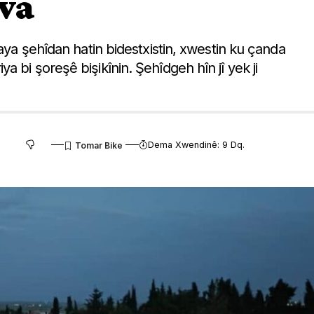
va
saya şehîdan hatin bidestxistin, xwestin ku çanda
 bi şoreşê bişikînin. Şehîdgeh hîn jî yek ji
Dema Xwendinê: 9 Dq.