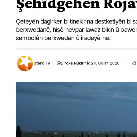
Şehîdgehên Roja
Çeteyên dagirker bi tinekirina destketiyên bi 
berxwedanê, hişê hevpar lawaz bikin û baweriya
sembolên berxwedan û îradeyê ne.
Stêrk TV
Dîroka Nûkirinê: 24. Gulan 2026