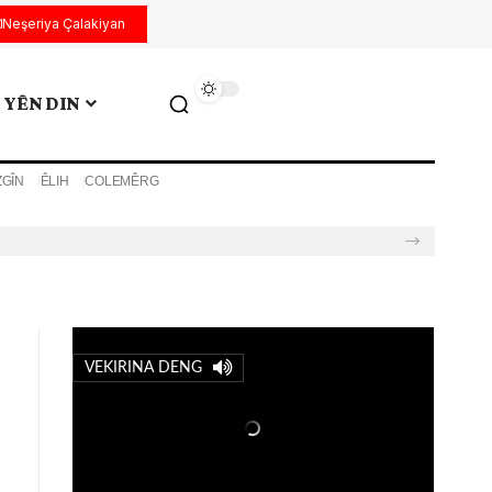
Neşeriya Çalakiyan
YÊN DIN
ZGÎN
ÊLIH
COLEMÊRG
VEKIRINA DENG