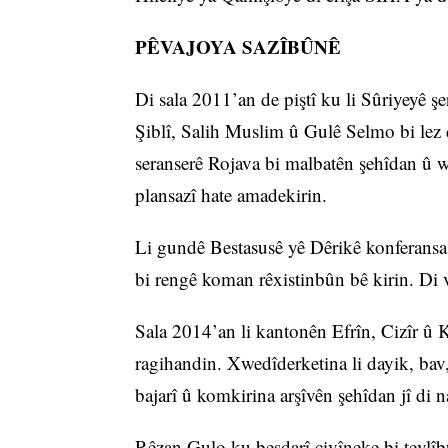
PÊVAJOYA SAZÎBÛNÊ
Di sala 2011’an de piştî ku li Sûriyeyê 
Şiblî, Salih Muslim û Gulê Selmo bi lez d
seranserê Rojava bi malbatên şehîdan û wel
plansazî hate amadekirin.
Li gundê Bestasusê yê Dêrikê konferansa d
bi rengê koman rêxistinbûn bê kirin. Di 
Sala 2014’an li kantonên Efrîn, Cizîr û Ko
ragihandin. Xwedîderketina li dayik, bav,
bajarî û komkirina arşîvên şehîdan jî di n
Rêzan Gulo ku beşdarî civîneke bi tevlî