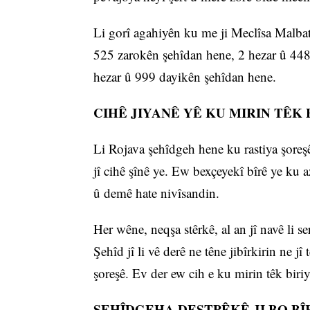
Li gorî agahiyên ku me ji Meclîsa Malbat
525 zarokên şehîdan hene, 2 hezar û 448
hezar û 999 dayikên şehîdan hene.
CIHÊ JIYANÊ YÊ KU MIRIN TÊK 
Li Rojava şehîdgeh hene ku rastiya şoreşê
jî cihê şînê ye. Ew bexçeyekî bîrê ye ku a
û demê hate nivîsandin.
Her wêne, neqşa stêrkê, al an jî navê li 
Şehîd jî li vê derê ne têne jibîrkirin ne j
şoreşê. Ev der ew cih e ku mirin têk biriy
ŞEHÎDGEHA DESTPÊKÊ JI BO BÎ