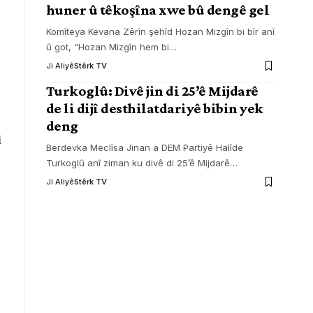
huner û têkoşîna xwe bû dengê gel
Komîteya Kevana Zêrîn şehîd Hozan Mizgîn bi bîr anî
û got, “Hozan Mizgîn hem bi
…
Ji Aliyê
Stêrk TV
Turkoglû: Divê jin di 25’ê Mijdarê
de li dijî desthilatdariyê bibin yek
deng
i
Berdevka Meclîsa Jinan a DEM Partiyê Halîde
Turkoglû anî ziman ku divê di 25’ê Mijdarê
…
Ji Aliyê
Stêrk TV