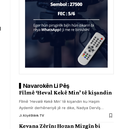
d
Navarokên Li Pêş
Fîlmê ‘Heval Kekê Min’ tê kişandin
Fîlmê 'Hevalê Kekê Min' tê kişandin ku Haşim
Aydemîr derhêneriyê jê re dike, Nadya Dervîş
…
Ji Aliyê
Stêrk TV
Kevana Zêrîn: Hozan Mizgîn bi