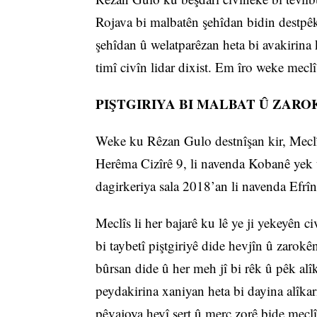
Rojava bi malbatên şehîdan bidin destpêkir
şehîdan û welatparêzan heta bi avakirina 
timî civîn lidar dixist. Em îro weke mecl
PIŞTGIRIYA BI MALBAT Û ZARO
Weke ku Rêzan Gulo destnîşan kir, Meclî
Herêma Cizîrê 9, li navenda Kobanê yek 
dagirkeriya sala 2018’an li navenda Efr
Meclîs li her bajarê ku lê ye ji yekeyên c
bi taybetî piştgiriyê dide hevjîn û zarok
bûrsan dide û her meh jî bi rêk û pêk alî
peydakirina xaniyan heta bi dayina alîkari
pêvajoya heyî şert û merc zorê bide meclî