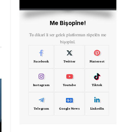
HD
00:00
Me Bişopîne!
Tu dikarî li ser gelek platforman rûpelên me
bişopînî.
Facebook
Twitter
Pinterest
Instagram
Youtube
Tiktok
Telegram
Google News
LinkedIn