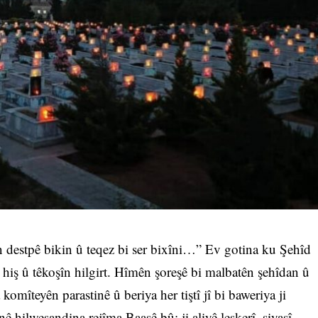
 destpê bikin û teqez bi ser bixîni…” Ev gotina ku Şehîd
 hiş û têkoşîn hilgirt. Hîmên şoreşê bi malbatên şehîdan û
komîteyên parastinê û beriya her tiştî jî bi baweriya ji
nê hilweşandina rejîma Baasê bû; ji aliyê leşkerî, siyasî,