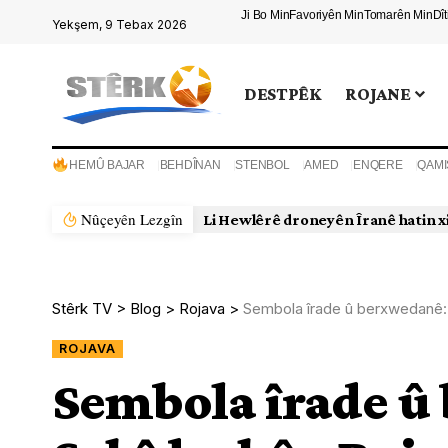
Ji Bo Min
Favoriyên Min
Tomarên Min
Dî
Yekşem, 9 Tebax 2026
DESTPÊK
ROJANE
HEMÛ BAJAR
BEHDÎNAN
STENBOL
AMED
ENQERE
QAMI
Nûçeyên Lezgîn
Li Hewlêrê droneyên Îranê hatin x
Stêrk TV
>
Blog
>
Rojava
>
Sembola îrade û berxwedanê:
ROJAVA
Sembola îrade û