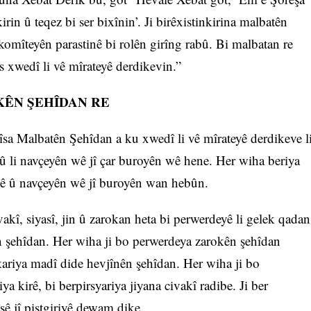
in û teqez bi ser bixînin’. Ji birêxistinkirina malbatên
komîteyên parastinê bi rolên girîng rabû. Bi malbatan re
îs xwedî li vê mîrateyê derdikevin.”
KÊN ŞEHÎDAN RE
sa Malbatên Şehîdan a ku xwedî li vê mîrateyê derdikeve l
û li navçeyên wê jî çar buroyên wê hene. Her wiha beriya
înê û navçeyên wê jî buroyên wan hebûn.
ivakî, siyasî, jin û zarokan heta bi perwerdeyê li gelek qadan
ên şehîdan. Her wiha ji bo perwerdeya zarokên şehîdan
kariya madî dide hevjînên şehîdan. Her wiha ji bo
ya kirê, bi berpirsyariya jiyana civakî radibe. Ji ber
sê jî piştgiriyê dewam dike.