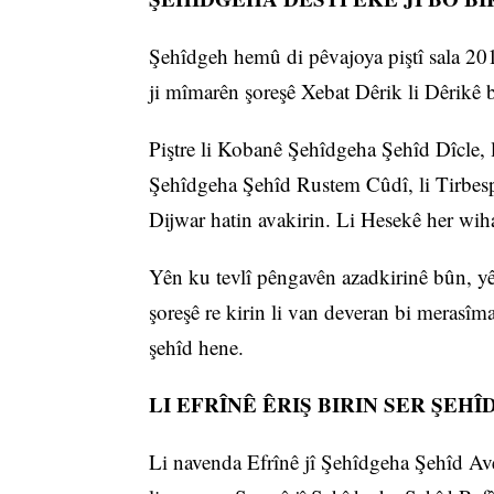
Şehîdgeh hemû di pêvajoya piştî sala 201
ji mîmarên şoreşê Xebat Dêrik li Dêrikê 
Piştre li Kobanê Şehîdgeha Şehîd Dîcle, 
Şehîdgeha Şehîd Rustem Cûdî, li Tirbesp
Dijwar hatin avakirin. Li Hesekê her wiha
Yên ku tevlî pêngavên azadkirinê bûn, yên
şoreşê re kirin li van deveran bi merasîm
şehîd hene.
LI EFRÎNÊ ÊRIŞ BIRIN SER ŞEH
Li navenda Efrînê jî Şehîdgeha Şehîd Av