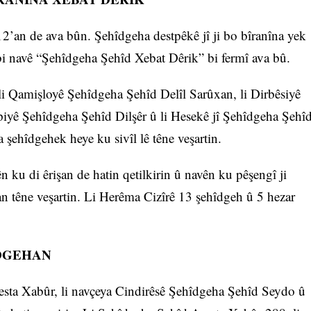
2’an de ava bûn. Şehîdgeha destpêkê jî ji bo bîranîna yek
bi navê “Şehîdgeha Şehîd Xebat Dêrik” bi fermî ava bû.
li Qamişloyê Şehîdgeha Şehîd Delîl Sarûxan, li Dirbêsiyê
iyê Şehîdgeha Şehîd Dilşêr û li Hesekê jî Şehîdgeha Şehî
 şehîdgehek heye ku sivîl lê têne veşartin.
 ku di êrişan de hatin qetilkirin û navên ku pêşengî ji
an têne veşartin. Li Herêma Cizîrê 13 şehîdgeh û 5 hezar
ÎDGEHAN
esta Xabûr, li navçeya Cindirêsê Şehîdgeha Şehîd Seydo û