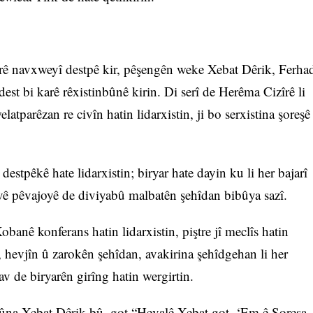
şerê navxweyî destpê kir, pêşengên weke Xebat Dêrik, Ferha
est bi karê rêxistinbûnê kirin. Di serî de Herêma Cizîrê li
atparêzan re civîn hatin lidarxistin, ji bo serxistina şoreşê
estpêkê hate lidarxistin; biryar hate dayin ku li her bajarî
vê pêvajoyê de diviyabû malbatên şehîdan bibûya sazî.
banê konferans hatin lidarxistin, piştre jî meclîs hatin
 hevjîn û zarokên şehîdan, avakirina şehîdgehan li her
av de biryarên girîng hatin wergirtin.
bûna Xebat Dêrik bû, got “Hevalê Xebat got, ‘Em ê Şoreşa