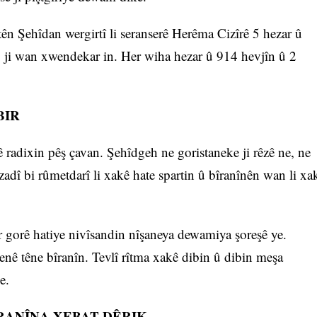
ên Şehîdan wergirtî li seranserê Herêma Cizîrê 5 hezar û
 ji wan xwendekar in. Her wiha hezar û 914 hevjîn û 2
BIR
 radixin pêş çavan. Şehîdgeh ne goristaneke ji rêzê ne, ne
zadî bi rûmetdarî li xakê hate spartin û bîranînên wan li xa
ser gorê hatiye nivîsandin nîşaneya dewamiya şoreşê ye.
î tenê têne bîranîn. Tevlî rîtma xakê dibin û dibin meşa
e.
RANÎNA XEBAT DÊRIK