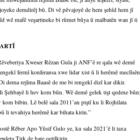
ajoyeke demdirêj bû. Di vê pêvajoyê de hem şehîd hem jî
îd wê mafê veşartineke bi rûmet bûya û malbatên wan jî ti
ŞARTÎ
Rêveberiya Xweser Rêzan Gula ji ANF’ê re qala wê demê
engekî fermî konferansa xwe lidar xist û li herêmê meclîsên
 Di dema rejîma Baasê de me bi rengekî dizî kar dikir.
li Şehbayê li hev kom bûn. Wê demê gelek tişt qedexe bûn
v kom bibin. Lê belê sala 2011’an piştî ku li Rojhilata
û li tevahiya herêmê kar bihata kirin.”
stê Rêber Apo Yûsif Gulo ye, ku sala 2021’ê li taxa
wleta Tirk de hate qetilkirin.