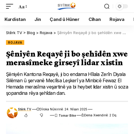
Aa
Kurdistan
Jin
Çand û Hûner
Cîhan
Rojava
Stêrk TV
>
Blog
>
Rojava
>
Şêniyên Reqayê ji bo şehîdên xwe merasîmeke girseyî lidar xistin
ROJAVA
Şêniyên Reqayê ji bo şehîdên xwe
merasîmeke girseyî lidar xistin
Şêniyên Kantona Reqayê, ji bo endama Hîlala Zerîn Diyala
Silêman û şervanê Meclîsa Leşkerî ya Minbicê Fewaz El
Hemada merasîma veşartinê ya bi heybet lidar xistin û soza
şopandina rêya şehîdan dan.
Stêrk TV
Dîroka Nûkirinê: 24. Nîsan 2025
Dema Xwendinê: 2 Dq.