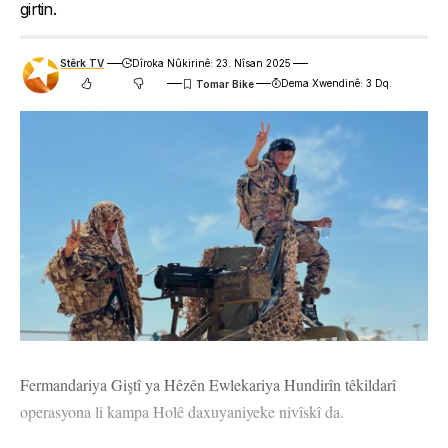
girtin.
Stêrk TV
Dîroka Nûkirinê: 23. Nîsan 2025
Dema Xwendinê: 3 Dq.
Fermandariya Giştî ya Hêzên Ewlekariya Hundirîn têkildarî
operasyona li kampa Holê daxuyaniyeke nivîskî da.