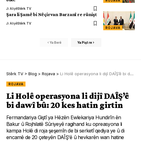
ROJAVA
Ji Aliyê
Stêrk TV
Şara li Şamê bi Nêçirvan Barzanî re rûnişt
Ji Aliyê
Stêrk TV
ROJAVA
Ya Berê
Ya Pişt re
Stêrk TV
>
Blog
>
Rojava
>
Li Holê operasyona li dijî DAÎŞ’ê bi dawî bû: 20 kes hatin girtin
ROJAVA
Li Holê operasyona li dijî DAÎŞ’ê
bi dawî bû: 20 kes hatin girtin
Fermandariya Giştî ya Hêzên Ewlekariya Hundirîn ên
Bakur û Rojhilatê Sûriyeyê ragihand ku opreasyona li
kampa Holê di roja şeşemîn de bi serketî qediya ye û di
encamê de 20 çeteyên DAÎŞ'ê û hevkarên wan hatine