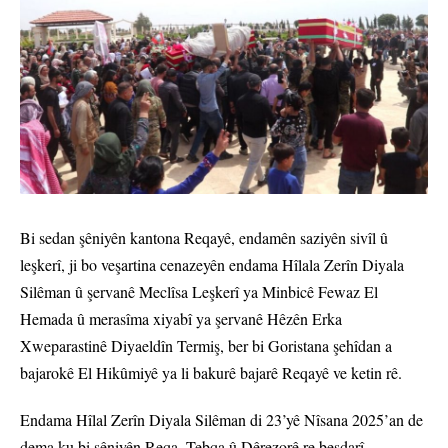
Bi sedan şêniyên kantona Reqayê, endamên saziyên sivîl û
leşkerî, ji bo veşartina cenazeyên endama Hîlala Zerîn Diyala
Silêman û şervanê Meclîsa Leşkerî ya Minbicê Fewaz El
Hemada û merasîma xiyabî ya şervanê Hêzên Erka
Xweparastinê Diyaeldîn Termiş, ber bi Goristana şehîdan a
bajarokê El Hikûmiyê ya li bakurê bajarê Reqayê ve ketin rê.
Endama Hîlal Zerîn Diyala Silêman di 23’yê Nîsana 2025’an de
dema ku bi şêniyên Reqa, Tebqa û Dêrezorê re beşdarî