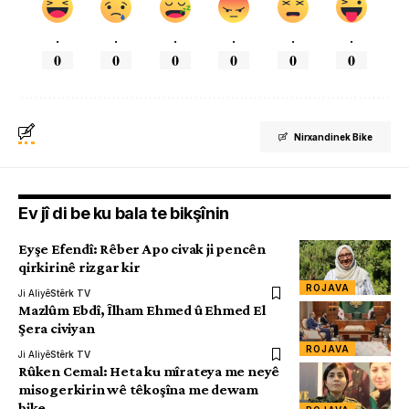
.
.
.
.
.
.
0
0
0
0
0
0
Nirxandinek Bike
Ev jî di be ku bala te bikşînin
Eyşe Efendî: Rêber Apo civak ji pencên
qirkirinê rizgar kir
ROJAVA
Ji Aliyê
Stêrk TV
Mazlûm Ebdî, Îlham Ehmed û Ehmed El
Şera civiyan
ROJAVA
Ji Aliyê
Stêrk TV
Rûken Cemal: Heta ku mîrateya me neyê
misogerkirin wê têkoşîna me dewam
bike