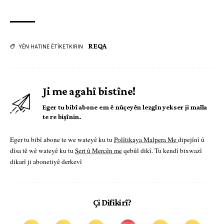
REQA
YÊN HATINE ÊTÎKETKIRIN
Ji me agahî bistîne!
Eger tu bibî abone em ê nûçeyên lezgîn yekser ji maîla
te re bişînin.
Eger tu bibî abone te we wateyê ku tu
Polîtikaya Malpera Me
dipejînî û
dîsa tê wê wateyê ku tu
Şert û Mercên me
qebûl dikî. Tu kendî bixwazî
dikarî ji abonetiyê derkevî
Çi Difikirî?