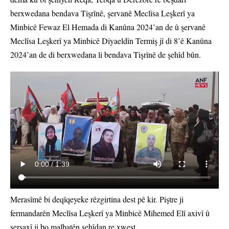
berxwedana bendava Tişrînê, şervanê Meclîsa Leşkerî ya
Minbicê Fewaz El Hemada di Kanûna 2024’an de û şervanê
Meclîsa Leşkerî ya Minbicê Diyaeldîn Termiş jî di 8’ê Kanûna
2024’an de di berxwedana li bendava Tişrînê de şehîd bûn.
Merasîmê bi deqîqeyeke rêzgirtina dest pê kir. Piştre ji
fermandarên Meclîsa Leşkerî ya Minbicê Mihemed Elî axivî û
sersaxî ji bo malbatên şehîdan re xwest.