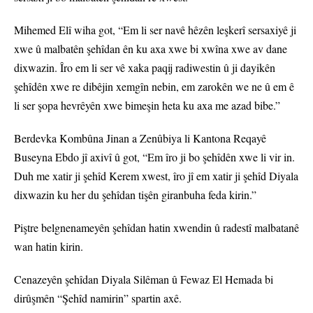
Mihemed Elî wiha got, “Em li ser navê hêzên leşkerî sersaxiyê ji
xwe û malbatên şehîdan ên ku axa xwe bi xwîna xwe av dane
dixwazin. Îro em li ser vê xaka paqij radiwestin û ji dayikên
şehîdên xwe re dibêjin xemgîn nebin, em zarokên we ne û em ê
li ser şopa hevrêyên xwe bimeşin heta ku axa me azad bibe.”
Berdevka Kombûna Jinan a Zenûbiya li Kantona Reqayê
Buseyna Ebdo jî axivî û got, “Em îro ji bo şehîdên xwe li vir in.
Duh me xatir ji şehîd Kerem xwest, îro jî em xatir ji şehîd Diyala
dixwazin ku her du şehîdan tişên giranbuha feda kirin.”
Piştre belgnenameyên şehîdan hatin xwendin û radestî malbatanê
wan hatin kirin.
Cenazeyên şehîdan Diyala Silêman û Fewaz El Hemada bi
dirûşmên “Şehîd namirin” spartin axê.