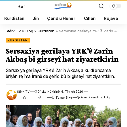
Aa
Kurdistan
Jin
Çand û Hûner
Cîhan
Rojava
Stêrk TV
>
Blog
>
Kurdistan
>
Sersaxiya gerîlaya YRK’ê Zarîn Akbaş bi girseyî hat ziyaretkirin
KURDISTAN
Sersaxiya gerîlaya YRK’ê Zarîn
Akbaş bi girseyî hat ziyaretkirin
Sersaxiya gerîlaya YRK’ê Zarîn Akbaş a ku di encama
êrişên rejîma Îranê de şehîd bû bi girseyî hat ziyaretkirin.
Stêrk TV
Dîroka Nûkirinê: 6. Tîrmeh 2026
Dema Xwendinê: 1 Dq.