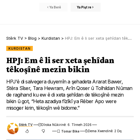
Ya Berê
Ya Pişt re
Stêrk TV
>
Blog
>
Kurdistan
>
HPJ: Em ê li ser xeta şehîdan têkoşînê mezin bikin
KURDISTAN
HPJ: Em ê li ser xeta şehîdan
têkoşînê mezin bikin
HPJ'ê di salvegera duyemîn a şehadeta Ararat Bawer,
Stêra Sîser, Tara Hewram, Arîn Qoser û Tolhildan Nûman
de ragihand ku ew ê di xeta şehîdan de têkoşînê mezin
bikin û got, “Heta azadiya fîzîkî ya Rêber Apo were
misoger kirin, têkoşîn wê bidome.”
Stêrk TV
Dîroka Nûkirinê: 6. Tîrmeh 2026
Dema Xwendinê: 2 Dq.