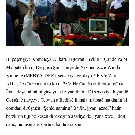
Bi pêşengiya Komeleya Alîkarî, Piştevanî, Yekitî û Çandê ya bi
Malbatên ku di Dergûşa Şaristaniyê de Xizmên Xwe Winda
Kirine re (MEBYA-DER), sersaxiya gerîlaya YRK’ê Zarîn
Akbaş (Arjîn Garzan) a ku di 28’ê Hezîranê de di êrişa rejîma
Îranê deşehîd bû bi girseyî hat ziyaretkirin. Di sersaxiya li gundê
Çorsên ê navçeya Tetwan a Bedlîsê li mala malbatê hat danîn bi
domdarî dirûşmên “Şehîd namirin” û “Jin, jiyan, azadî” hatin
berzkirin û ji bo kesên di têkoşîna azadiyê de jiyana xwe ji dest
dane, merasîma rêzgirtinê hat lidarxistin.