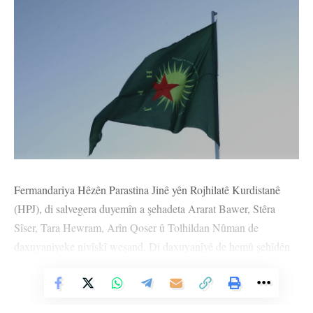
Fermandariya Hêzên Parastina Jinê yên Rojhilatê Kurdistanê
(HPJ), di salvegera duyemîn a şehadeta Ararat Bawer, Stêra
Sîser, Tara Hewram, Arîn Qoser û Tolhildan Nûman de
daxuyaniyeke nivîskî weşand. Di daxuyanîyê de hemû şehîdên
rêya azadiyê bi rêzdarî hatin bîranîn û hate diyarkirin ku dê li ser
xeta şehîdan têkoşîn were mezin kirin û armancên wan bêne
Vê Nûçeyê Bixwîne
pêkanîn.