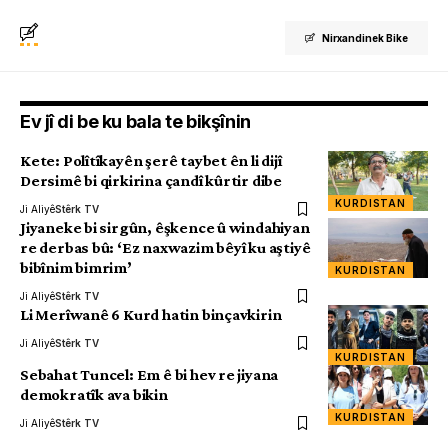
Nirxandinek Bike
Ev jî di be ku bala te bikşînin
Kete: Polîtîkayên şerê taybet ên li dijî
Dersimê bi qirkirina çandî kûrtir dibe
KURDISTAN
Ji Aliyê
Stêrk TV
Jiyaneke bi sirgûn, êşkence û windahiyan
re derbas bû: ‘Ez naxwazim bêyî ku aştiyê
bibînim bimrim’
KURDISTAN
Ji Aliyê
Stêrk TV
Li Merîwanê 6 Kurd hatin binçavkirin
Ji Aliyê
Stêrk TV
KURDISTAN
Sebahat Tuncel: Em ê bi hev re jiyana
demokratîk ava bikin
KURDISTAN
Ji Aliyê
Stêrk TV