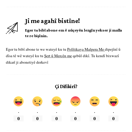
Ji me agahî bistîne!
Eger tu bibî abone em ê nûçeyên lezgîn yekser ji maîla
te re bişînin.
Eger tu bibî abone te we wateyê ku tu
Polîtikaya Malpera Me
dipejînî û
dîsa tê wê wateyê ku tu
Şert û Mercên me
qebûl dikî. Tu kendî bixwazî
dikarî ji abonetiyê derkevî
Çi Difikirî?
.
.
.
.
.
.
0
0
0
0
0
0