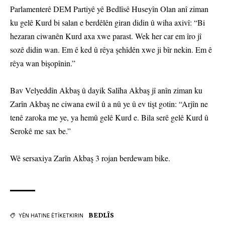
Parlamenterê DEM Partiyê yê Bedlîsê Huseyîn Olan anî ziman
ku gelê Kurd bi salan e berdêlên giran didin û wiha axivî: “Bi
hezaran ciwanên Kurd axa xwe parast. Wek her car em îro jî
sozê didin wan. Em ê ked û rêya şehîdên xwe ji bîr nekin. Em ê
rêya wan bişopînin.”
Bav Velyeddîn Akbaş û dayik Salîha Akbaş jî anîn ziman ku
Zarîn Akbaş ne ciwana ewil û a nû ye û ev tişt gotin: “Arjîn ne
tenê zaroka me ye, ya hemû gelê Kurd e. Bila serê gelê Kurd û
Serokê me sax be.”
Wê sersaxiya Zarîn Akbaş 3 rojan berdewam bike.
BEDLÎS
YÊN HATINE ÊTÎKETKIRIN