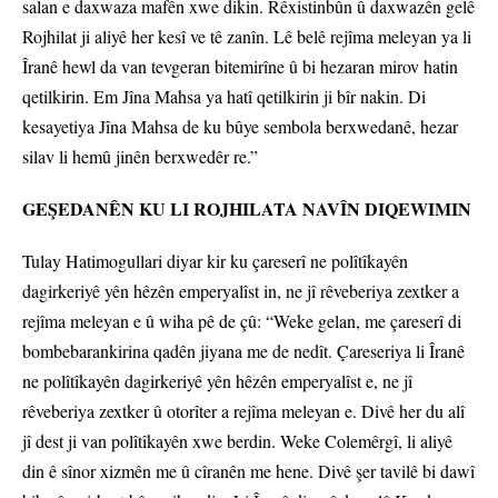
salan e daxwaza mafên xwe dikin. Rêxistinbûn û daxwazên gelê
Rojhilat ji aliyê her kesî ve tê zanîn. Lê belê rejîma meleyan ya li
Îranê hewl da van tevgeran bitemirîne û bi hezaran mirov hatin
qetilkirin. Em Jîna Mahsa ya hatî qetilkirin ji bîr nakin. Di
kesayetiya Jîna Mahsa de ku bûye sembola berxwedanê, hezar
silav li hemû jinên berxwedêr re.”
GEŞEDANÊN KU LI ROJHILATA NAVÎN DIQEWIMIN
Tulay Hatimogullari diyar kir ku çareserî ne polîtîkayên
dagirkeriyê yên hêzên emperyalîst in, ne jî rêveberiya zextker a
rejîma meleyan e û wiha pê de çû: “Weke gelan, me çareserî di
bombebarankirina qadên jiyana me de nedît. Çareseriya li Îranê
ne polîtîkayên dagirkeriyê yên hêzên emperyalîst e, ne jî
rêveberiya zextker û otorîter a rejîma meleyan e. Divê her du alî
jî dest ji van polîtîkayên xwe berdin. Weke Colemêrgî, li aliyê
din ê sînor xizmên me û cîranên me hene. Divê şer tavilê bi dawî