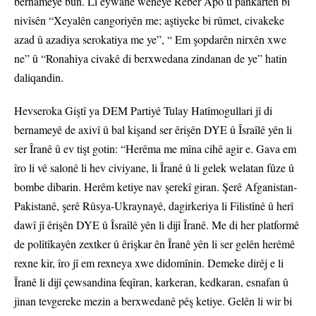
bernameyê bûn. Li eywanê wêneyê Reber Apo û pankartên bi
nivîsên “Xeyalên cangoriyên me; aştiyeke bi rûmet, civakeke
azad û azadiya serokatiya me ye”, “ Em şopdarên nirxên xwe
ne” û “Ronahiya civakê di berxwedana zindanan de ye” hatin
daliqandin.
Hevseroka Giştî ya DEM Partiyê Tulay Hatîmogullari jî di
bernameyê de axivî û bal kişand ser êrişên DYE û Îsraîlê yên li
ser Îranê û ev tişt gotin: “Herêma me mîna cihê agir e. Gava em
îro li vê salonê li hev civiyane, li Îranê û li gelek welatan fûze û
bombe dibarin. Herêm ketiye nav şerekî giran. Şerê Afganistan-
Pakistanê, şerê Rûsya-Ukraynayê, dagirkeriya li Filistînê û herî
dawî jî êrişên DYE û Îsraîlê yên li dijî Îranê. Me di her platformê
de polîtîkayên zextker û êrişkar ên Îranê yên li ser gelên herêmê
rexne kir, îro jî em rexneya xwe didomînin. Demeke dirêj e li
Îranê li dijî çewsandina feqîran, karkeran, kedkaran, esnafan û
jinan tevgereke mezin a berxwedanê pêş ketiye. Gelên li wir bi