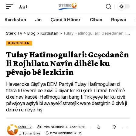
Aa
Kurdistan
Jin
Çand û Hûner
Cîhan
Rojava
Stêrk TV
>
Blog
>
Kurdistan
>
Tulay Hatîmogullari: Geşedanên li Rojhilata Navîn dihêle ku pêvajo bê lezkirin
KURDISTAN
Tulay Hatîmogullari: Geşedanên
li Rojhilata Navîn dihêle ku
pêvajo bê lezkirin
Hevseroka Giştî ya DEM Partiyê Tulay Hatîmogulları di
fitara li Geverê de axivî û diyar kir ku şerê li Îranê herêmê
dixe nav kaosê. Hatîmogullari bang li Tirkiyeyê kir ku divê
pêvajoya aştiyê bi awayekî stratejîk were destgirtin û divê ji
demê re neyê hiş
Stêrk TV
Dîroka Nûkirinê: 4. Adar 2026
Dema Xwendinê: 4 Dq.