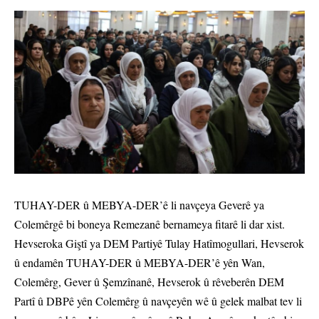
TUHAY-DER û MEBYA-DER’ê li navçeya Geverê ya
Colemêrgê bi boneya Remezanê bernameya fitarê li dar xist.
Hevseroka Giştî ya DEM Partiyê Tulay Hatîmogullari, Hevserok
û endamên TUHAY-DER û MEBYA-DER’ê yên Wan,
Colemêrg, Gever û Şemzînanê, Hevserok û rêveberên DEM
Partî û DBPê yên Colemêrg û navçeyên wê û gelek malbat tev li