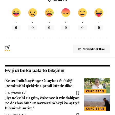
.
.
.
.
.
.
0
0
0
0
0
0
Nirxandinek Bike
Ev jî di be ku bala te bikşînin
Kete: Polîtîkayên şerê taybet ên li dijî
Dersimê bi qirkirina çandî kûrtir dibe
KURDISTAN
Ji Aliyê
Stêrk TV
Jiyaneke bi sirgûn, êşkence û windahiyan
re derbas bû: ‘Ez naxwazim bêyî ku aştiyê
bibînim bimrim’
KURDISTAN