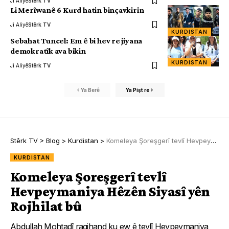
Ji Aliyê
Stêrk TV
Li Merîwanê 6 Kurd hatin binçavkirin
Ji Aliyê
Stêrk TV
KURDISTAN
Sebahat Tuncel: Em ê bi hev re jiyana
demokratîk ava bikin
KURDISTAN
Ji Aliyê
Stêrk TV
Ya Berê
Ya Pişt re
Stêrk TV
>
Blog
>
Kurdistan
>
Komeleya Şoreşgerî tevlî Hevpeymaniya Hêzên Siyasî yên Rojhilat bû
KURDISTAN
Komeleya Şoreşgerî tevlî
Hevpeymaniya Hêzên Siyasî yên
Rojhilat bû
Abdullah Mohtadî ragihand ku ew ê tevlî Hevpeymaniya