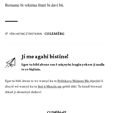
Bername bi vekirina fitarê bi davî bû.
COLEMÊRG
YÊN HATINE ÊTÎKETKIRIN
Ji me agahî bistîne!
Eger tu bibî abone em ê nûçeyên lezgîn yekser ji maîla
te re bişînin.
Eger tu bibî abone te we wateyê ku tu
Polîtikaya Malpera Me
dipejînî û
dîsa tê wê wateyê ku tu
Şert û Mercên me
qebûl dikî. Tu kendî bixwazî
dikarî ji abonetiyê derkevî
Çi Difikirî?