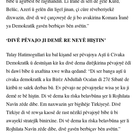
bibe û agirbest bê ragihandin. Li Îranê di serî de gelê Kurd,
Belûc, Azerî û gelên din ligel jinan, çi cûre rêveberiyekê
dixwazin, divê di wê çarçoveyê de ji bo avakirina Komara Îranê
ya Demokratîk gavên berbiçav bên avêtin.”
‘DIVÊ PÊVAJO JI DEMÊ RE NEYÊ HIŞTIN’
Tulay Hatimogullari ku bal kişand ser pêvajoya Aştî û Civaka
Demokratîk û destnîşan kir ku divê dema dirêjkirina pêvajoyê êdî
bi dawî bibe û axaftina xwe wiha qedand: “Di ser banga aştî û
civaka demokratîk a ku Birêz Abdullah Ocalan di 27ê Sibatê de
kiribû re salek derbas bû. Ev pêvajo ne pêvajoyeke wisa ye ku ji
demê re bê hiştin. Di vê dema ku rîska belavbûna şer li Rojhilata
Navîn zêde dibe. Em naxwazin şer bigihêje Tirkiyeyê. Divê
Tirkiye di vê rewşa kaosê de rast nêzîkî pêvajoyê bibe û bi
awayekî stratejîk binirxîne. Di vê dema ku rîska belavbûna şer li
Rojhilata Navîn zêde dibe, divê gavên berbiçav bên avêtin.”