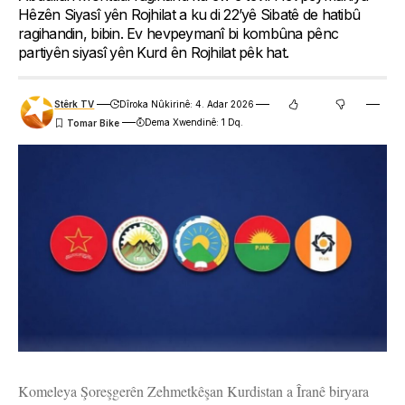
Hêzên Siyasî yên Rojhilat a ku di 22’yê Sibatê de hatibû
ragihandin, bibin. Ev hevpeymanî bi kombûna pênc
partiyên siyasî yên Kurd ên Rojhilat pêk hat.
Stêrk TV
Dîroka Nûkirinê: 4. Adar 2026
Dema Xwendinê: 1 Dq.
Komeleya Şoreşgerên Zehmetkêşan Kurdistan a Îranê biryara