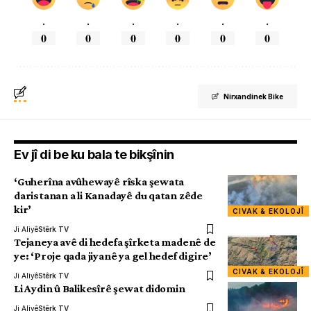
.
.
.
.
.
.
0
0
0
0
0
0
Nirxandinek Bike
Ev jî di be ku bala te bikşînin
‘Guherîna avûhewayê rîska şewata
daristanan a li Kanadayê du qatan zêde
kir’
CIVAK & EKOLOJÎ
Ji Aliyê
Stêrk TV
Tejaneya avê di hedefa şîrketa madenê de
ye: ‘Proje qada jiyanê ya gel hedef digire’
CIVAK & EKOLOJÎ
Ji Aliyê
Stêrk TV
Li Aydin û Balikesîrê şewat didomin
Ji Aliyê
Stêrk TV