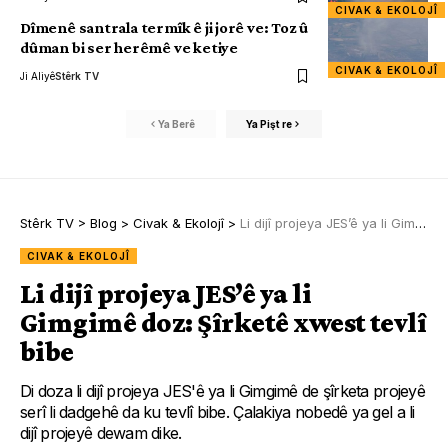
CIVAK & EKOLOJÎ
Dîmenê santrala termîk ê ji jorê ve: Toz û
dûman bi ser herêmê ve ketiye
CIVAK & EKOLOJÎ
Ji Aliyê
Stêrk TV
Ya Berê
Ya Pişt re
Stêrk TV
>
Blog
>
Civak & Ekolojî
>
Li dijî projeya JES’ê ya li Gimgimê doz: Şîrketê xwest tevlî bibe
CIVAK & EKOLOJÎ
Li dijî projeya JES’ê ya li
Gimgimê doz: Şîrketê xwest tevlî
bibe
Di doza li dijî projeya JES'ê ya li Gimgimê de şîrketa projeyê
serî li dadgehê da ku tevlî bibe. Çalakiya nobedê ya gel a li
dijî projeyê dewam dike.