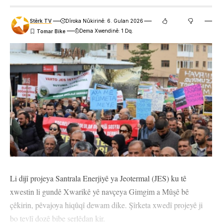
Stêrk TV
Dîroka Nûkirinê: 6. Gulan 2026
Dema Xwendinê: 1 Dq.
Li dijî projeya Santrala Enerjiyê ya Jeotermal (JES) ku tê
xwestin li gundê Xwarikê yê navçeya Gimgim a Mûşê bê
çêkirin, pêvajoya hiqûqî dewam dike. Şîrketa xwedî projeyê ji
bo tevlî dozê bibe serlêdan kir.