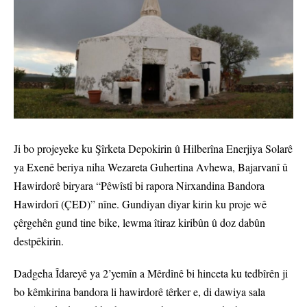
Ji bo projeyeke ku Şîrketa Depokirin û Hilberîna Enerjiya Solarê
ya Exenê beriya niha Wezareta Guhertina Avhewa, Bajarvanî û
Hawirdorê biryara “Pêwîstî bi rapora Nirxandina Bandora
Hawirdorî (ÇED)” nîne. Gundiyan diyar kirin ku proje wê
çêrgehên gund tine bike, lewma îtiraz kiribûn û doz dabûn
destpêkirin.
Dadgeha Îdareyê ya 2’yemîn a Mêrdînê bi hinceta ku tedbîrên ji
bo kêmkirina bandora li hawirdorê têrker e, di dawiya sala