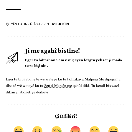
MÊRDÎN
YÊN HATINE ÊTÎKETKIRIN
Ji me agahî bistîne!
Eger tu bibî abone em ê nûçeyên lezgîn yekser ji maîla
te re bişînin.
Eger tu bibî abone te we wateyê ku tu
Polîtikaya Malpera Me
dipejînî û
dîsa tê wê wateyê ku tu
Şert û Mercên me
qebûl dikî. Tu kendî bixwazî
dikarî ji abonetiyê derkevî
Çi Difikirî?