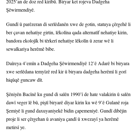
2025’an de doz red kiribû. Biryar ket rojeva Dadgeha
Şêwirmendiyê.
Gundî û parêzeran di serlêdanên xwe de gotin, statuya çêrgehê li
ber çavan nehatiye girtin, lêkolîna qada alternatîf nehatiye kirin,
bandora ekolojîk bi têrkerî nehatiye lêkolîn û zerar wê li
sewalkariya herêmê bibe.
Daîreya 4’emîn a Dadgeha Şêwirmendiyê 12’ê Adarê bi biryara
xwe serlêdana temyîzê red kir û biryara dadgeha herêmî li gorî
hiqûqê guncaw dît.
Şêniyên Bacînê ku gund di salên 1990’î de hate valakirin û salên
dawî veger lê bû, piştî biryarê diyar kirin ku wê 9’ê Gulanê roja
Şemiyê li gund daxuyaniyekê bidin çapemeniyê. Gundî dibêjin
proje li ser çêrgehan û avaniya çandî û xwezayî ya herêmê
metirsî ye.