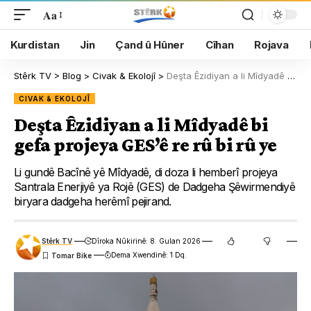
Aa
Kurdistan
Jin
Çand û Hûner
Cîhan
Rojava
Stêrk TV
>
Blog
>
Civak & Ekolojî
>
Deşta Êzidiyan a li Mîdyadê bi gefa projeya GES’ê re rû bi rû ye
CIVAK & EKOLOJÎ
Deşta Êzidiyan a li Mîdyadê bi
gefa projeya GES’ê re rû bi rû ye
Li gundê Bacînê yê Mîdyadê, di doza li hemberî projeya
Santrala Enerjiyê ya Rojê (GES) de Dadgeha Şêwirmendiyê
biryara dadgeha herêmî pejirand.
Stêrk TV
Dîroka Nûkirinê: 8. Gulan 2026
Dema Xwendinê: 1 Dq.