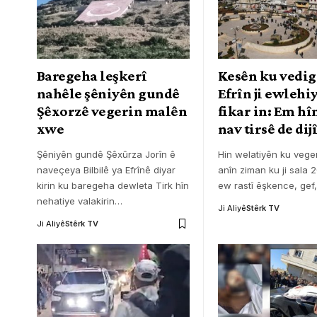
Baregeha leşkerî
Kesên ku vedig
nahêle şêniyên gundê
Efrîn ji ewlehiy
Şêxorzê vegerin malên
fikar in: Em hîn
xwe
nav tirsê de dij
Şêniyên gundê Şêxûrza Jorîn ê
Hin welatiyên ku veger
naveçeya Bilbilê ya Efrînê diyar
anîn ziman ku ji sala 2
kirin ku baregeha dewleta Tirk hîn
ew rastî êşkence, gef,
nehatiye valakirin
…
Ji Aliyê
Stêrk TV
Ji Aliyê
Stêrk TV