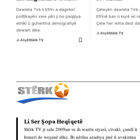
Dewleta Tirk li Efrîn a dagirkirî
Çeteyên dewleta Tirk a
polîtîkayên xwe yên ji bo paqijiya
Efrînê bav û kurê wî r
etnîkî û guhertina demografiyê
Çete her wiha dest dat
dewam dike.
Ji Aliyê
Stêrk TV
Ji Aliyê
Stêrk TV
Li Ser Şopa Heqîqetê
Stêrk TV ji sala 2009an ve di warên siyasî, civakî, çandî û
hunerî de weşanê dike. Bi nêrîna azadiya jinê û avakirina