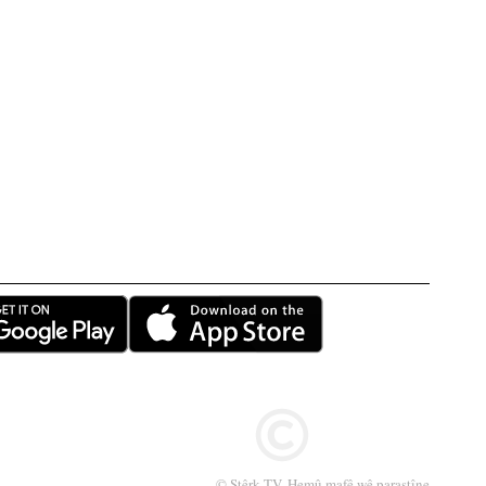
© Stêrk TV. Hemû mafê wê parastîne