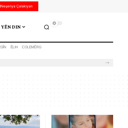
Neşeriya Çalakiyan
YÊN DIN
ZGÎN
ÊLIH
COLEMÊRG