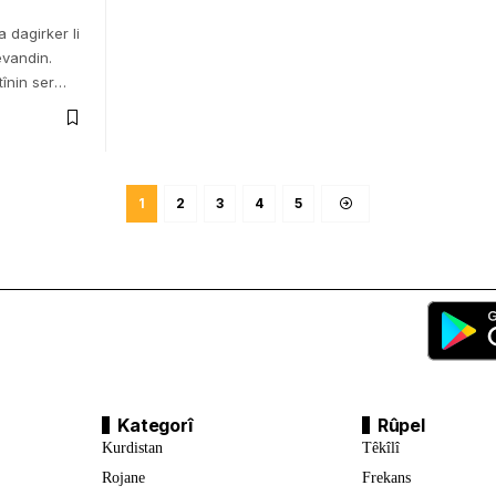
 dagirker li
evandin.
înin ser
…
1
2
3
4
5
Kategorî
Rûpel
Kurdistan
Têkîlî
Rojane
Frekans