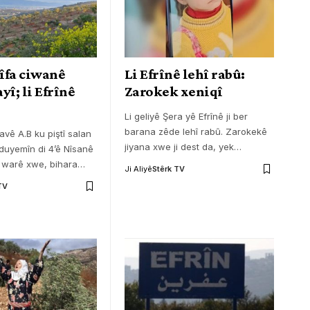
tîfa ciwanê
Li Efrînê lehî rabû:
yî; li Efrînê
Zarokek xeniqî
Li geliyê Şera yê Efrînê ji ber
barana zêde lehî rabû. Zarokekê
vê A.B ku piştî salan
jiyana xwe ji dest da, yek
…
duyemîn di 4’ê Nîsanê
 warê xwe, bihara
…
Ji Aliyê
Stêrk TV
TV