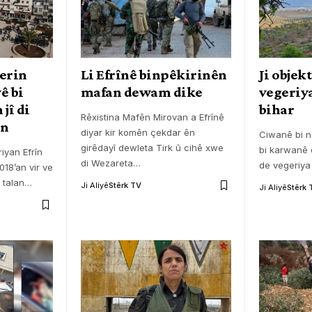
erin
Li Efrînê binpêkirinên
Ji objek
ê bi
mafan dewam dike
vegeriya
 jî di
bihar
Rêxistina Mafên Mirovan a Efrînê
în
diyar kir komên çekdar ên
Ciwanê bi na
girêdayî dewleta Tirk û cihê xwe
bi karwanê 
iyan Efrîn
di Wezareta
…
de vegeriya
018’an vir ve
 talan
…
Ji Aliyê
Stêrk TV
Ji Aliyê
Stêrk 