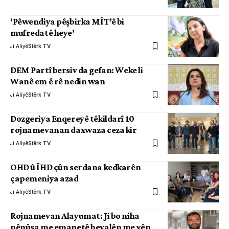
‘Pêwendiya pêşbirka MÎT’ê bi
mufredatê heye’
Ji Aliyê
Stêrk TV
DEM Partî bersiv da gefan: Weke li
Wanê em ê rê nedin wan
Ji Aliyê
Stêrk TV
Dozgeriya Enqereyê têkildarî 10
rojnamevanan daxwaza ceza kir
Ji Aliyê
Stêrk TV
OHD û ÎHD çûn serdana kedkarên
çapemeniya azad
Ji Aliyê
Stêrk TV
Rojnamevan Alayumat: Ji bo niha
pênûsa me emanetê hevalên me yên