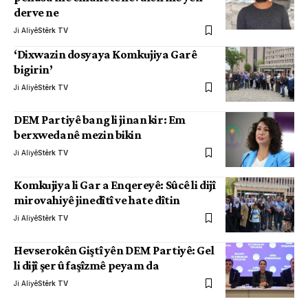
derve ne
Ji Aliyê
Stêrk TV
‘Dixwazin dosyaya Komkujiya Garê
bigirin’
Ji Aliyê
Stêrk TV
DEM Partiyê bang li jinan kir: Em
berxwedanê mezin bikin
Ji Aliyê
Stêrk TV
Komkujiya li Gar a Enqereyê: Sûcê li dijî
mirovahiyê jinedîtî ve hate dîtin
Ji Aliyê
Stêrk TV
Hevserokên Giştî yên DEM Partiyê: Gel
li dijî şer û faşîzmê peyam da
Ji Aliyê
Stêrk TV