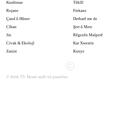
Kurdistan
Têkîlî
Rojane
Frekans
Çand û Hûner
Derbarê me de
Cîhan
Şert û Merc
Jin
Rêgezên Malperê
Civak & Ekolojî
Kar Xwestin
Zanist
Kunye
© Stêrk TV. Hemû mafê wê parastîne