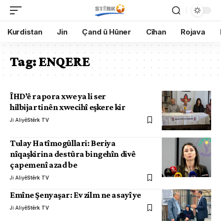
Kurdistan
Jin
Çand û Hûner
Cîhan
Rojava
Tag:
ENQERE
ÎHD’ê rapora xwe ya li ser
hilbijartinên xwecihî eşkere kir
Ji Aliyê
Stêrk TV
Tulay Hatîmogûllari: Beriya
nîqaşkirina destûra bingehîn divê
çapemenî azad be
Ji Aliyê
Stêrk TV
Emîne Şenyaşar: Ev zilm ne asayî ye
Ji Aliyê
Stêrk TV