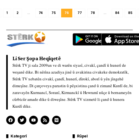
1
2
…
74
75
76
77
78
…
84
85
Li Ser Şopa Heqîqetê
Stêrk TV ji sala 2009an ve di warên siyasî, civakî, çandî û hunerî de
weşanê dike. Bi nêrîna azadiya jinê û avakirina civakeke demokratîk,
Stêrk TV xebatên civakî, çandî, hunerî, dîrokî, aborî û yên jîngehê
dimeşîne. Di çarçoveya parastin û pêşxistina çand û zimanê Kurdî de, bi
zaravayên Kurmancî, Soranî, Kirmanckî û Hewramî nûçe û bernameyên
cûrbicûr amade dike û diweşîne. Stêrk TV xizmetê li çand û hunera
Kurdî dike.
Kategorî
Rûpel