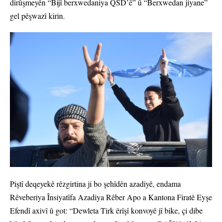
dirûşmeyên “Bijî berxwedaniya QSD’ê” û “Berxwedan jiyane”
gel pêşwazî kirin.
Piştî deqeyekê rêzgirtina ji bo şehîdên azadiyê, endama
Rêveberiya Însiyatîfa Azadiya Rêber Apo a Kantona Firatê Eyşe
Efendî axivî û got: “Dewleta Tirk êrîşî konvoyê jî bike, çi dibe