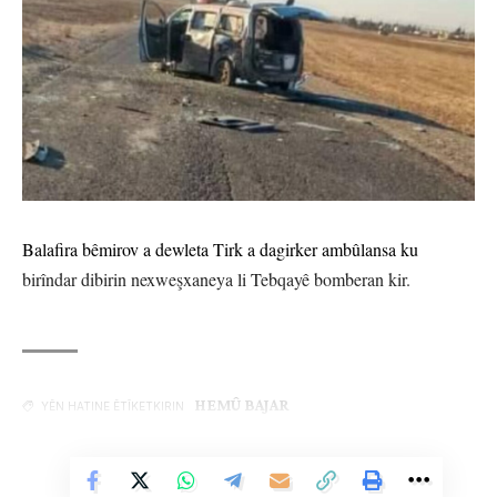
Balafira bêmirov a dewleta Tirk a dagirker ambûlansa ku
birîndar dibirin nexweşxaneya li Tebqayê bomberan kir.
HEMÛ BAJAR
YÊN HATINE ÊTÎKETKIRIN
Vê Nûçeyê Bixwîne