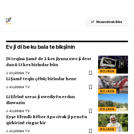
Nirxandinek Bike
Ev jî di be ku bala te bikşînin
Di teqîna Şamê de 2 kes jiyana xwe ji dest
dan û 13 kes birîndar bûn
ROJAVA
Ji Aliyê
Stêrk TV
Li Şamê teqîn çêbû; birîndar hene
Ji Aliyê
Stêrk TV
ROJAVA
Li Efrînê xerac ji xwediyên erdan
dixwazin
ROJAVA
Ji Aliyê
Stêrk TV
Eyşe Efendî: Rêber Apo civak ji pencên
qirkirinê rizgar kir
ROJAVA
Ji Aliyê
Stêrk TV