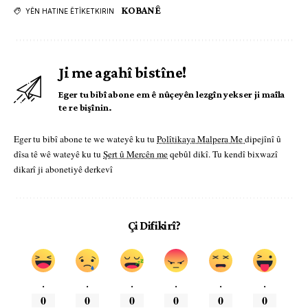
KOBANÊ
YÊN HATINE ÊTÎKETKIRIN
Ji me agahî bistîne!
Eger tu bibî abone em ê nûçeyên lezgîn yekser ji maîla
te re bişînin.
Eger tu bibî abone te we wateyê ku tu
Polîtikaya Malpera Me
dipejînî û
dîsa tê wê wateyê ku tu
Şert û Mercên me
qebûl dikî. Tu kendî bixwazî
dikarî ji abonetiyê derkevî
Çi Difikirî?
.
.
.
.
.
.
0
0
0
0
0
0