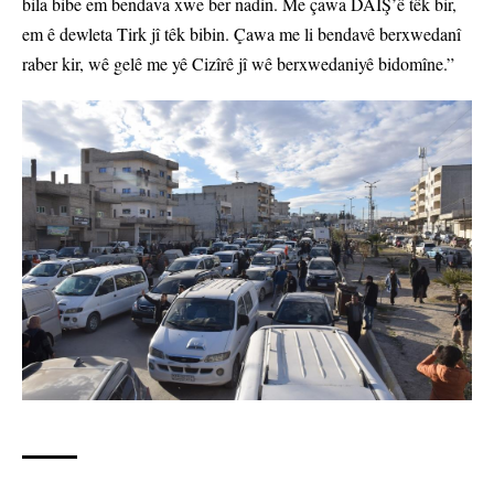
bila bibe em bendava xwe ber nadin. Me çawa DAÎŞ’ê têk bir,
em ê dewleta Tirk jî têk bibin. Çawa me li bendavê berxwedanî
raber kir, wê gelê me yê Cizîrê jî wê berxwedaniyê bidomîne.”