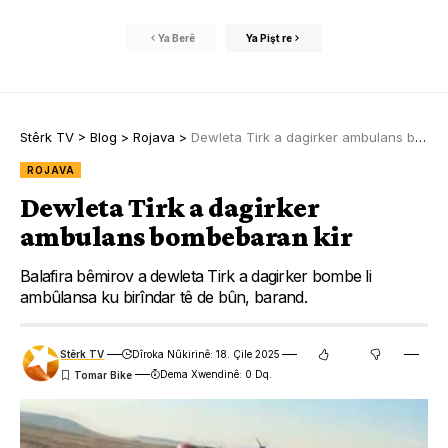
Ya Berê
Ya Pişt re
Stêrk TV
>
Blog
>
Rojava
>
Dewleta Tirk a dagirker ambulans bombebaran kir
ROJAVA
Dewleta Tirk a dagirker
ambulans bombebaran kir
Balafira bêmirov a dewleta Tirk a dagirker bombe li
ambûlansa ku birîndar tê de bûn, barand.
Stêrk TV
Dîroka Nûkirinê: 18. Çile 2025
Dema Xwendinê: 0 Dq.