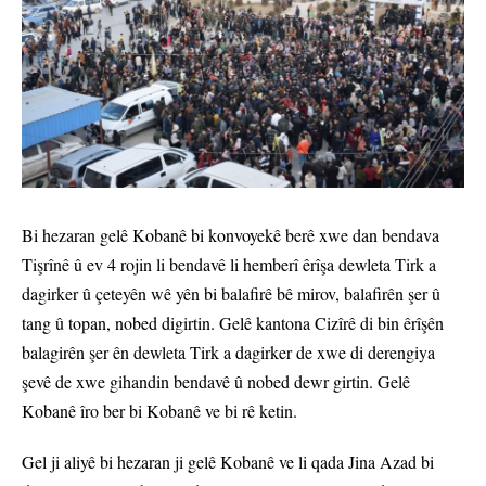
Bi hezaran gelê Kobanê bi konvoyekê berê xwe dan bendava
Tişrînê û ev 4 rojin li bendavê li hemberî êrîşa dewleta Tirk a
dagirker û çeteyên wê yên bi balafirê bê mirov, balafirên şer û
tang û topan, nobed digirtin. Gelê kantona Cizîrê di bin êrîşên
balagirên şer ên dewleta Tirk a dagirker de xwe di derengiya
şevê de xwe gihandin bendavê û nobed dewr girtin. Gelê
Kobanê îro ber bi Kobanê ve bi rê ketin.
Gel ji aliyê bi hezaran ji gelê Kobanê ve li qada Jina Azad bi