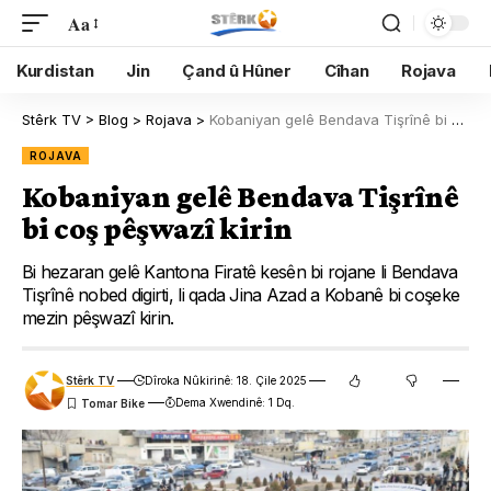
Aa
Kurdistan
Jin
Çand û Hûner
Cîhan
Rojava
Stêrk TV
>
Blog
>
Rojava
>
Kobaniyan gelê Bendava Tişrînê bi coş pêşwazî kirin
ROJAVA
Kobaniyan gelê Bendava Tişrînê
bi coş pêşwazî kirin
Bi hezaran gelê Kantona Firatê kesên bi rojane li Bendava
Tişrînê nobed digirti, li qada Jina Azad a Kobanê bi coşeke
mezin pêşwazî kirin.
Stêrk TV
Dîroka Nûkirinê: 18. Çile 2025
Dema Xwendinê: 1 Dq.