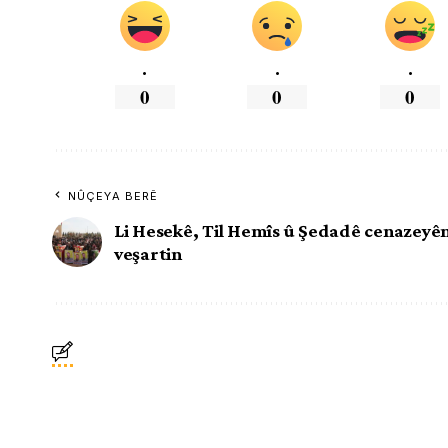
.
.
.
0
0
0
NÛÇEYA BERÊ
Li Hesekê, Til Hemîs û Şedadê cenazeyên
veşartin