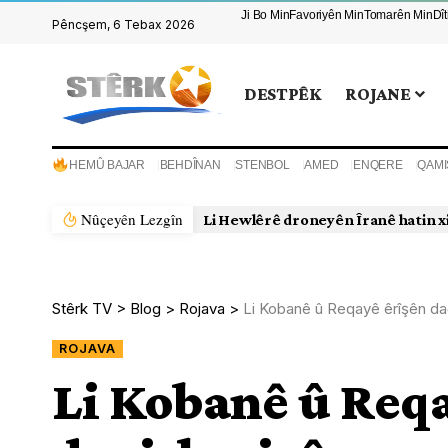
Ji Bo Min
Favoriyên Min
Tomarên Min
Dî
Pêncşem, 6 Tebax 2026
DESTPÊK
ROJANE
HEMÛ BAJAR
BEHDÎNAN
STENBOL
AMED
ENQERE
QAMI
Nûçeyên Lezgîn
Stêrk TV
>
Blog
>
Rojava
>
Li Kobanê û Reqayê êrîşên da
ROJAVA
Li Kobanê û Reqa