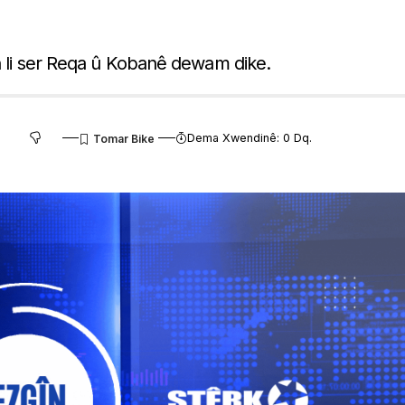
ên li ser Reqa û Kobanê dewam dike.
Dema Xwendinê: 0 Dq.