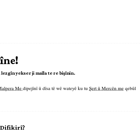
tîne!
ezgîn yekser ji maîla te re bişînin.
 Malpera Me
dipejînî û dîsa tê wê wateyê ku tu
Şert û Mercên me
qebûl
 Difikirî?