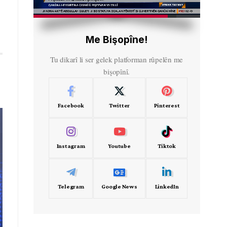
HD
00:59
Me Bişopîne!
Tu dikarî li ser gelek platforman rûpelên me
bişopînî.
Facebook
Twitter
Pinterest
Instagram
Youtube
Tiktok
Telegram
Google News
LinkedIn