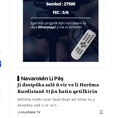
Navarokên Li Pêş
Ji destpêka salê û vir ve li Herêma
Kurdistanê 31 jin hatin qetilkirin
Aktîvîsta mafên jinan Şede Beşîr anî ziman ku ji
destpêka salê û vir ve li
…
Ji Aliyê
Stêrk TV