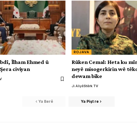
ROJAVA
bdî, Îlham Ehmed û
Rûken Cemal: Heta ku mî
Şera civiyan
neyê misogerkirin wê têk
dewam bike
TV
Ji Aliyê
Stêrk TV
Ya Berê
Ya Pişt re