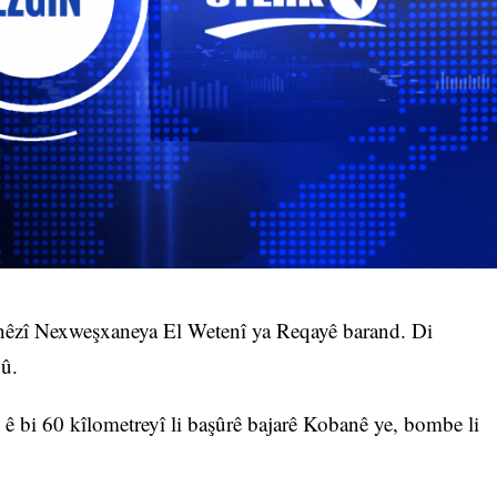
 nêzî Nexweşxaneya El Wetenî ya Reqayê barand. Di
û.
ê bi 60 kîlometreyî li başûrê bajarê Kobanê ye, bombe li