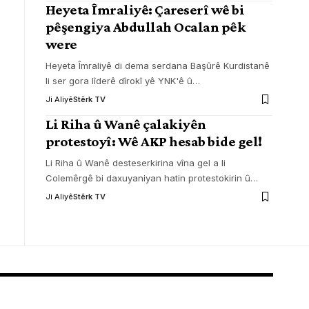
Heyeta Îmraliyê: Çareserî wê bi
pêşengiya Abdullah Ocalan pêk
were
Heyeta Îmraliyê di dema serdana Başûrê Kurdistanê
li ser gora lîderê dîrokî yê YNK'ê û
…
Ji Aliyê
Stêrk TV
Li Riha û Wanê çalakiyên
protestoyî: Wê AKP hesab bide gel!
Li Riha û Wanê desteserkirina vîna gel a li
Colemêrgê bi daxuyaniyan hatin protestokirin û
…
Ji Aliyê
Stêrk TV