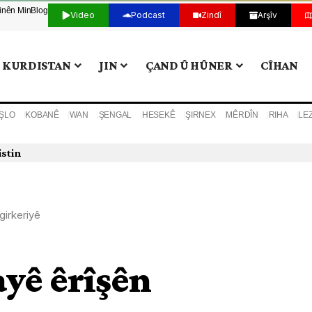
tinên Min
Blog
Video
Podcast
Zindî
Arşîv
KURDISTAN
JIN
ÇAND Û HÛNER
CÎHAN
ŞLO
KOBANÊ
WAN
ŞENGAL
HESEKÊ
ŞIRNEX
MÊRDÎN
RIHA
LE
girkeriyê
yê êrîşên