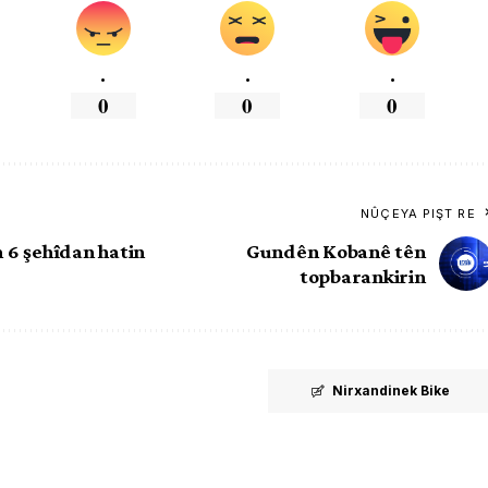
.
.
.
0
0
0
NÛÇEYA PIŞT RE
 6 şehîdan hatin
Gundên Kobanê tên
topbarankirin
Nirxandinek Bike