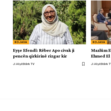
ROJAVA
ROJAVA
Eyşe Efendî: Rêber Apo civak ji
Mazlûm E
pencên qirkirinê rizgar kir
Ehmed El 
Ji Aliyê
Stêrk TV
Ji Aliyê
Stêrk 