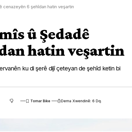
ê cenazeyên 6 şehîdan hatin veşartin
emîs û Şedadê
dan hatin veşartin
vanên ku di şerê dijî çeteyan de şehîd ketin bi
Dema Xwendinê: 6 Dq.