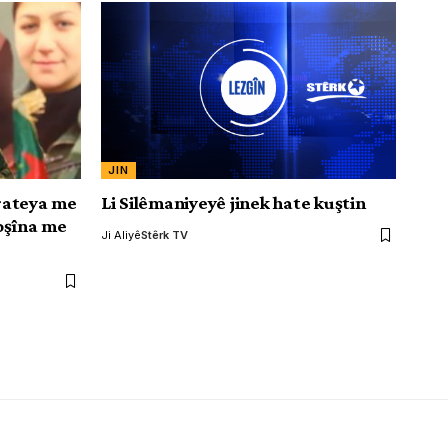
JIN
rateya me
Li Silêmaniyeyê jinek hate kuştin
oşîna me
Ji Aliyê
Stêrk TV