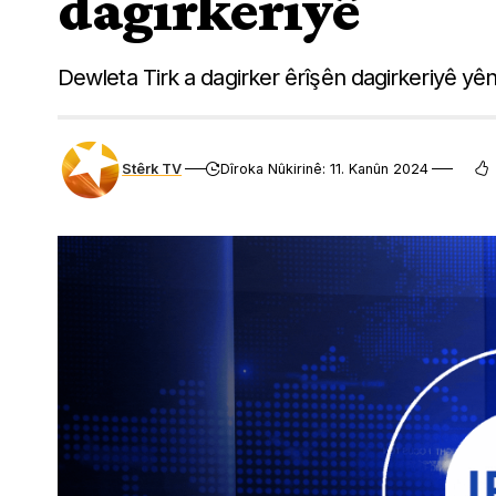
dagirkeriyê
Dewleta Tirk a dagirker êrîşên dagirkeriyê y
Stêrk TV
Dîroka Nûkirinê: 11. Kanûn 2024