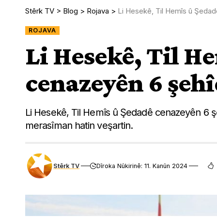
Stêrk TV
>
Blog
>
Rojava
>
Li Hesekê, Til Hemîs û Şedad
ROJAVA
Li Hesekê, Til H
cenazeyên 6 şehî
Li Hesekê, Til Hemîs û Şedadê cenazeyên 6 şer
merasîman hatin veşartin.
Stêrk TV
Dîroka Nûkirinê: 11. Kanûn 2024