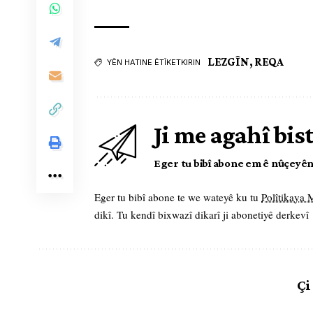
LEZGÎN
,
REQA
YÊN HATINE ÊTÎKETKIRIN
Ji me agahî bis
Eger tu bibî abone em ê nûçeyên l
Eger tu bibî abone te we wateyê ku tu
Polîtikaya
dikî. Tu kendî bixwazî dikarî ji abonetiyê derkevî
Çi