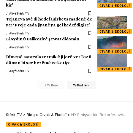
kir’
CIVAK & EKOLOJÎ
Ji Aliyê
Stêrk TV
Tejaneya avê di hedefa şîrketa madenê de
ye: ‘Proje qada jiyanê ya gel hedef digire’
CIVAK & EKOLOJÎ
Ji Aliyê
Stêrk TV
Li Aydin û Balikesîrê şewat didomin
Ji Aliyê
Stêrk TV
CIVAK & EKOLOJÎ
Dîmenê santrala termîk ê ji jorê ve: Toz û
dûman bi ser herêmê ve ketiye
CIVAK & EKOLOJÎ
Ji Aliyê
Stêrk TV
Ya Berê
Ya Pişt re
Stêrk TV
>
Blog
>
Civak & Ekolojî
>
NY’ê hişyar kir: Rekorên avhewayê têne şikandin
CIVAK & EKOLOJÎ