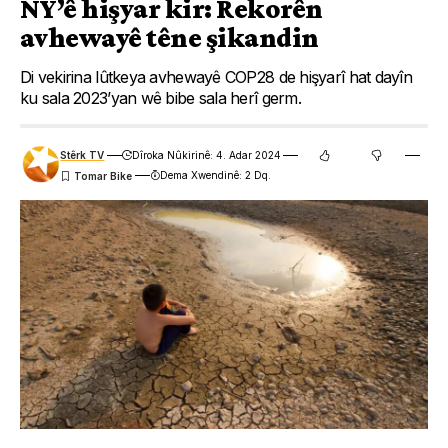
NY’ê hişyar kir: Rekorên
avhewayê têne şikandin
Di vekirina lûtkeya avhewayê COP28 de hişyarî hat dayîn
ku sala 2023’yan wê bibe sala herî germ.
Stêrk TV
Dîroka Nûkirinê: 4. Adar 2024
Dema Xwendinê: 2 Dq.