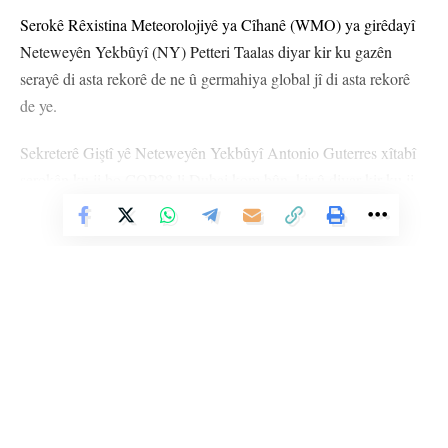
Serokê Rêxistina Meteorolojiyê ya Cîhanê (WMO) ya girêdayî
Neteweyên Yekbûyî (NY) Petteri Taalas diyar kir ku gazên
serayê di asta rekorê de ne û germahiya global jî di asta rekorê
de ye.
Sekreterê Giştî yê Neteweyên Yekbûyî Antonio Guterres xîtabî
serokên ku ji bo COP28 li Dubai kom bûn, kir û diyar kir ku ji
ber rekorên germahiyê divê “xwîdana sar” ji rêberên cîhanê
Vê Nûçeyê Bixwîne
biherike.
Zanyar diyar dikin ku kapasîteya sînordarkirina germahiya
global kêm dibe. Peymana avhewayê ya Parîsê armanc kir ku
germahiya gerdûnî du dereceyan di binê beriya pîşesaziyê
bimîne. Lêbelê, di dawiya sala 2023’an de, germahiya gerdûnî
bi qasî 1,4 °C li ser vê asta referansê bû.
Li Ser Şopa Heqîqetê
WMO diyar kir ku dibe ku El Nîno germahiya gerdûnî di sala