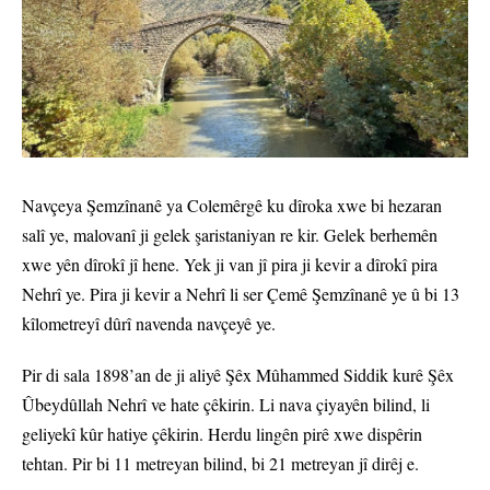
Navçeya Şemzînanê ya Colemêrgê ku dîroka xwe bi hezaran
salî ye, malovanî ji gelek şaristaniyan re kir. Gelek berhemên
xwe yên dîrokî jî hene. Yek ji van jî pira ji kevir a dîrokî pira
Nehrî ye. Pira ji kevir a Nehrî li ser Çemê Şemzînanê ye û bi 13
kîlometreyî dûrî navenda navçeyê ye.
Pir di sala 1898’an de ji aliyê Şêx Mûhammed Siddik kurê Şêx
Ûbeydûllah Nehrî ve hate çêkirin. Li nava çiyayên bilind, li
geliyekî kûr hatiye çêkirin. Herdu lingên pirê xwe dispêrin
tehtan. Pir bi 11 metreyan bilind, bi 21 metreyan jî dirêj e.