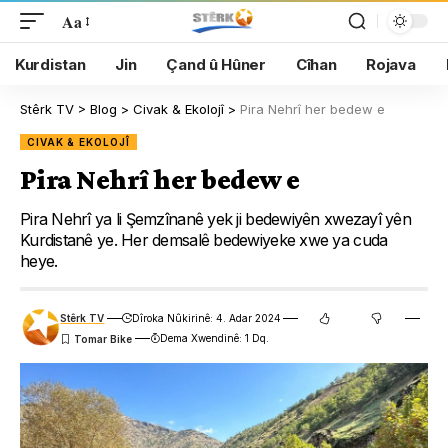
Aa
Kurdistan
Jin
Çand û Hûner
Cîhan
Rojava
Stêrk TV
>
Blog
>
Civak & Ekolojî
>
Pira Nehrî her bedew e
CIVAK & EKOLOJÎ
Pira Nehrî her bedew e
Pira Nehrî ya li Şemzînanê yek ji bedewiyên xwezayî yên
Kurdistanê ye. Her demsalê bedewiyeke xwe ya cuda
heye.
Stêrk TV
Dîroka Nûkirinê: 4. Adar 2024
Dema Xwendinê: 1 Dq.