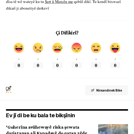
dîsa tê wê wateyê ku tu
Şert û Mercên me
qebûl dikî. Tu kendî bixwazî
dikarî ji abonetiyê derkevî
Çi Difikirî?
.
.
.
.
.
.
0
0
0
0
0
0
Nirxandinek Bike
Ev jî di be ku bala te bikşînin
‘Guherîna avûhewayê rîska şewata
daristanan a li Kanadayê du qatan zêde