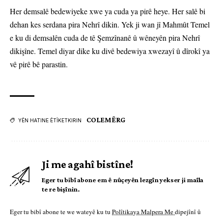
Her demsalê bedewiyeke xwe ya cuda ya pirê heye. Her salê bi
dehan kes serdana pira Nehrî dikin. Yek ji wan jî Mahmût Temel
e ku di demsalên cuda de tê Şemzînanê û wêneyên pira Nehrî
dikişîne. Temel diyar dike ku divê bedewiya xwezayî û dîrokî ya
vê pirê bê parastin.
COLEMÊRG
YÊN HATINE ÊTÎKETKIRIN
Ji me agahî bistîne!
Eger tu bibî abone em ê nûçeyên lezgîn yekser ji maîla
te re bişînin.
Eger tu bibî abone te we wateyê ku tu
Polîtikaya Malpera Me
dipejînî û