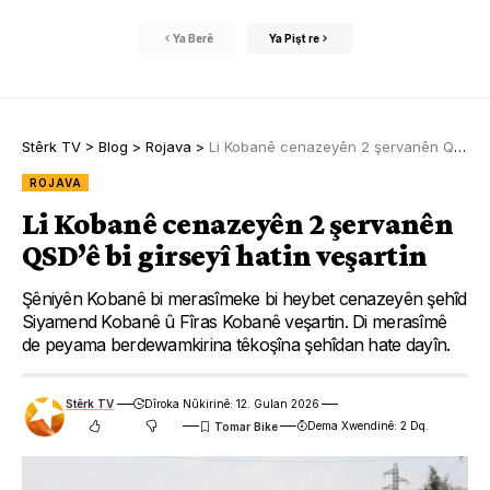
Ya Berê
Ya Pişt re
Stêrk TV
>
Blog
>
Rojava
>
Li Kobanê cenazeyên 2 şervanên QSD’ê bi girseyî hatin veşartin
ROJAVA
Li Kobanê cenazeyên 2 şervanên
QSD’ê bi girseyî hatin veşartin
Şêniyên Kobanê bi merasîmeke bi heybet cenazeyên şehîd
Siyamend Kobanê û Fîras Kobanê veşartin. Di merasîmê
de peyama berdewamkirina têkoşîna şehîdan hate dayîn.
Stêrk TV
Dîroka Nûkirinê: 12. Gulan 2026
Dema Xwendinê: 2 Dq.