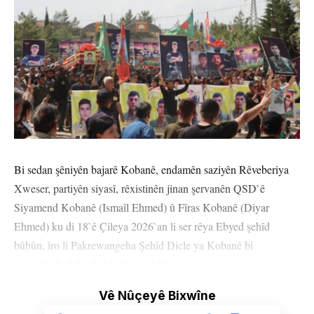
Bi sedan şêniyên bajarê Kobanê, endamên saziyên Rêveberiya
Xweser, partiyên siyasî, rêxistinên jinan şervanên QSD`ê
Siyamend Kobanê (Ismaîl Ehmed) û Fîras Kobanê (Diyar
Ehmed) ku di 18`ê Çileya 2026`an li ser rêya Ebyed şehîd
bûbûn, îro li Pakrewangeha Şehîd Dicle ya Kobanê bi
merasîmeke biheybet hatin oxirkirin.
Vê Nûçeyê Bixwîne
Merasîm bi deqeyek rêzgirtin dest pê kir. Dûre Berdevka