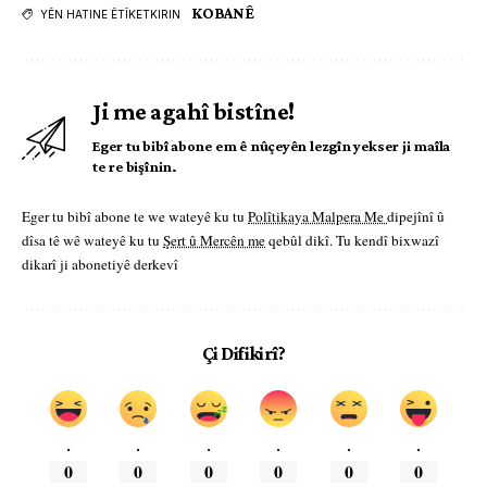
KOBANÊ
YÊN HATINE ÊTÎKETKIRIN
Ji me agahî bistîne!
Eger tu bibî abone em ê nûçeyên lezgîn yekser ji maîla
te re bişînin.
Eger tu bibî abone te we wateyê ku tu
Polîtikaya Malpera Me
dipejînî û
dîsa tê wê wateyê ku tu
Şert û Mercên me
qebûl dikî. Tu kendî bixwazî
dikarî ji abonetiyê derkevî
Çi Difikirî?
.
.
.
.
.
.
0
0
0
0
0
0