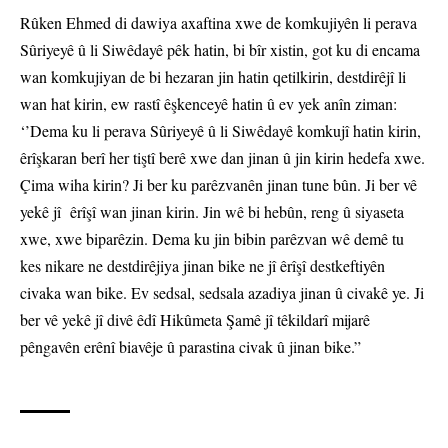
Rûken Ehmed di dawiya axaftina xwe de komkujiyên li perava
Sûriyeyê û li Siwêdayê pêk hatin, bi bîr xistin, got ku di encama
wan komkujiyan de bi hezaran jin hatin qetilkirin, destdirêjî li
wan hat kirin, ew rastî êşkenceyê hatin û ev yek anîn ziman:
‘’Dema ku li perava Sûriyeyê û li Siwêdayê komkujî hatin kirin,
êrîşkaran berî her tiştî berê xwe dan jinan û jin kirin hedefa xwe.
Çima wiha kirin? Ji ber ku parêzvanên jinan tune bûn. Ji ber vê
yekê jî êrîşî wan jinan kirin. Jin wê bi hebûn, reng û siyaseta
xwe, xwe biparêzin. Dema ku jin bibin parêzvan wê demê tu
kes nikare ne destdirêjiya jinan bike ne jî êrîşî destkeftiyên
civaka wan bike. Ev sedsal, sedsala azadiya jinan û civakê ye. Ji
ber vê yekê jî divê êdî Hikûmeta Şamê jî têkildarî mijarê
pêngavên erênî biavêje û parastina civak û jinan bike.”