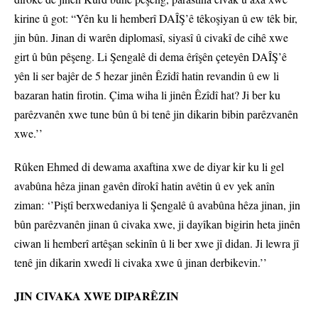
kirine û got: “Yên ku li hemberî DAÎŞ’ê têkoşiyan û ew têk bir,
jin bûn. Jinan di warên diplomasî, siyasî û civakî de cihê xwe
girt û bûn pêşeng. Li Şengalê di dema êrîşên çeteyên DAÎŞ’ê
yên li ser bajêr de 5 hezar jinên Êzîdî hatin revandin û ew li
bazaran hatin firotin. Çima wiha li jinên Êzîdî hat? Ji ber ku
parêzvanên xwe tune bûn û bi tenê jin dikarin bibin parêzvanên
xwe.’’
Rûken Ehmed di dewama axaftina xwe de diyar kir ku li gel
avabûna hêza jinan gavên dîrokî hatin avêtin û ev yek anîn
ziman: ‘’Piştî berxwedaniya li Şengalê û avabûna hêza jinan, jin
bûn parêzvanên jinan û civaka xwe, ji dayîkan bigirin heta jinên
ciwan li hemberî artêşan sekinîn û li ber xwe jî didan. Ji lewra jî
tenê jin dikarin xwedî li civaka xwe û jinan derbikevin.’’
JIN CIVAKA XWE DIPARÊZIN