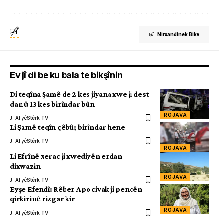
Nirxandinek Bike
Ev jî di be ku bala te bikşînin
Di teqîna Şamê de 2 kes jiyana xwe ji dest
dan û 13 kes birîndar bûn
ROJAVA
Ji Aliyê
Stêrk TV
Li Şamê teqîn çêbû; birîndar hene
Ji Aliyê
Stêrk TV
ROJAVA
Li Efrînê xerac ji xwediyên erdan
dixwazin
ROJAVA
Ji Aliyê
Stêrk TV
Eyşe Efendî: Rêber Apo civak ji pencên
qirkirinê rizgar kir
ROJAVA
Ji Aliyê
Stêrk TV