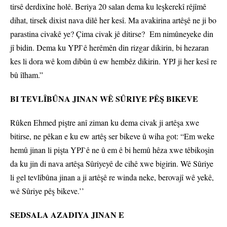
tirsê derdixîne holê. Beriya 20 salan dema ku leşkerekî rêjîmê
dihat, tirsek dixist nava dilê her kesî. Ma avakirina artêşê ne ji bo
parastina civakê ye? Çima civak jê ditirse? Em nimûneyeke din
jî bidin. Dema ku YPJ`ê herêmên din rizgar dikirin, bi hezaran
kes li dora wê kom dibûn û ew hembêz dikirin. YPJ ji her kesî re
bû îlham.”
BI TEVLÎBÛNA JINAN WÊ SÛRIYE PÊŞ BIKEVE
Rûken Ehmed piştre anî ziman ku dema civak ji artêşa xwe
bitirse, ne pêkan e ku ew artêş ser bikeve û wiha got: “Em weke
hemû jinan li pişta YPJ`ê ne û em ê bi hemû hêza xwe têbikoşin
da ku jin di nava artêşa Sûriyeyê de cihê xwe bigirin. Wê Sûriye
li gel tevlîbûna jinan a ji artêşê re winda neke, berovajî wê yekê,
wê Sûriye pêş bikeve.’’
SEDSALA AZADIYA JINAN E