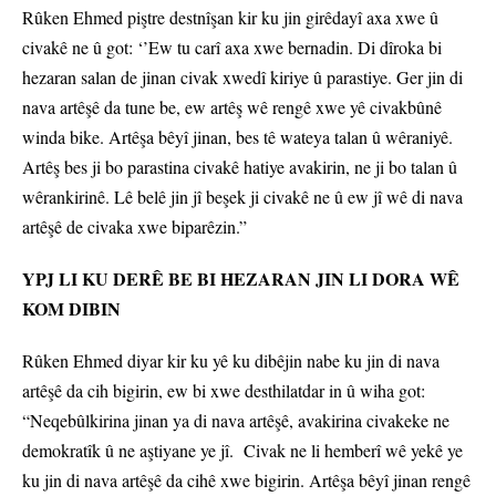
Rûken Ehmed piştre destnîşan kir ku jin girêdayî axa xwe û
civakê ne û got: ‘’Ew tu carî axa xwe bernadin. Di dîroka bi
hezaran salan de jinan civak xwedî kiriye û parastiye. Ger jin di
nava artêşê da tune be, ew artêş wê rengê xwe yê civakbûnê
winda bike. Artêşa bêyî jinan, bes tê wateya talan û wêraniyê.
Artêş bes ji bo parastina civakê hatiye avakirin, ne ji bo talan û
wêrankirinê. Lê belê jin jî beşek ji civakê ne û ew jî wê di nava
artêşê de civaka xwe biparêzin.”
YPJ LI KU DERÊ BE BI HEZARAN JIN LI DORA WÊ
KOM DIBIN
Rûken Ehmed diyar kir ku yê ku dibêjin nabe ku jin di nava
artêşê da cih bigirin, ew bi xwe desthilatdar in û wiha got:
“Neqebûlkirina jinan ya di nava artêşê, avakirina civakeke ne
demokratîk û ne aştiyane ye jî. Civak ne li hemberî wê yekê ye
ku jin di nava artêşê da cihê xwe bigirin. Artêşa bêyî jinan rengê