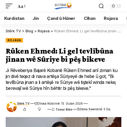
Aa
Kurdistan
Jin
Çand û Hûner
Cîhan
Rojava
Stêrk TV
>
Blog
>
Rojava
>
Rûken Ehmed: Li gel tevlîbûna jinan wê Sûriye bi pêş bikeve
ROJAVA
Rûken Ehmed: Li gel tevlîbûna
jinan wê Sûriye bi pêş bikeve
Ji Rêveberiya Bajarê Kobanê Rûken Ehmed anî ziman ku
jin divê teqez di nava artêşa Sûriyeyê de hebe û got, "Bi
tevlîbûna jinan a li artêşê re Sûriye wê tiştekî winda neke;
berevajî wê Sûriye hîn bêhtir bi pêş bikeve."
Stêrk TV
Dîroka Nûkirinê: 13. Gulan 2026
Dema Xwendinê: 5 Dq.