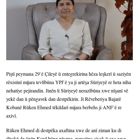
Piştî peymana 29`ê Çileyê û entegrekirina hêza leşkerî û saziyên
rêxistinî mijara tevlîbûna YPJ`ê ya ji artêşa Sûriyeyê re heta niha
nehatiye pejirandin. Jinên li Sûriyeyê nerazîbûna xwe nîşanî vê
yekê dan û pêngavek dan destpêkirin. Ji Rêveberiya Bajarê
Kobanê Rûken Ehmed têkildarî mijara berbehs ji ANF`ê re
axivî.
Rûken Ehmed di destpêka axaftina xwe de anî ziman ku di
dîrokê de jinên Kurd bûne pêşeng, parastina civak û axa xwe