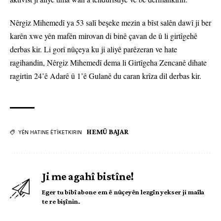
Nêrgiz Mihemedî ya 53 salî beşeke mezin a bîst salên dawî ji ber
karên xwe yên mafên mirovan di binê çavan de û li girtîgehê
derbas kir. Li gorî nûçeya ku ji aliyê parêzeran ve hate
ragihandin, Nêrgiz Mihemedî dema li Girtîgeha Zencanê dihate
ragirtin 24’ê Adarê û 1’ê Gulanê du caran krîza dil derbas kir.
HEMÛ BAJAR
YÊN HATINE ÊTÎKETKIRIN
Ji me agahî bistîne!
Eger tu bibî abone em ê nûçeyên lezgîn yekser ji maîla
te re bişînin.