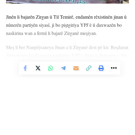
Jinên li bajarên Zirgan û Til Temirê, endamên rêxistinên jinan û
nûnerên partiyên siyasî, ji bo piştgiriya YPJ`ê û daxwazên bo
naskirina wan a fermî li bajarê Zirganê meşiyan.
Meş li ber Nanpêjxaneya Jinan a li Zirganê dest pê kir. Beşdaran
dirûşmeyên ku daxwaza naskirina YPJ`ê dikin û dirûşmeya “Jin,
Jiyan, Azadî” qîr kirin. Dema ku gihîştin qada Mizgeftê meş
Vê Nûçeyê Bixwîne
veguherî mîtingê
Piştî deqeyek rêzgirtinê endama Kongra Star Meyla Mano bi
zimanê Kurdî û Sîlva Ehmed bi zimanê Erebî daxuyanî xwendin
Di daxuyaniyê de îşaret bi vê yekê hat kirin ku di serî de YPJ’ê,
divê hemû hêzên ku beşdarî parastina civakî û rûmeta wê bide
werin naskirin.
Di daxuyaniyê de hate destnîşankirin ku dûrxistin an jî
Li Ser Şopa Heqîqetê