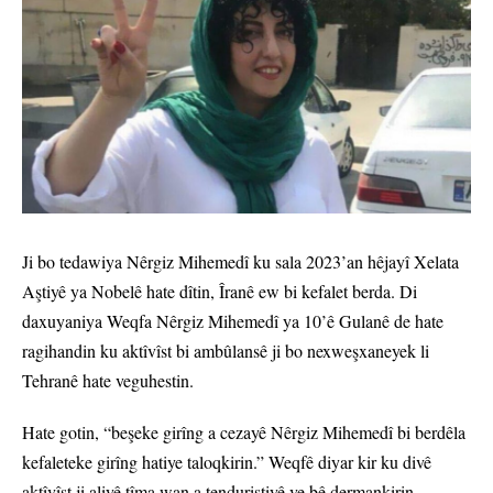
Ji bo tedawiya Nêrgiz Mihemedî ku sala 2023’an hêjayî Xelata
Aştiyê ya Nobelê hate dîtin, Îranê ew bi kefalet berda. Di
daxuyaniya Weqfa Nêrgiz Mihemedî ya 10’ê Gulanê de hate
ragihandin ku aktîvîst bi ambûlansê ji bo nexweşxaneyek li
Tehranê hate veguhestin.
Hate gotin, “beşeke girîng a cezayê Nêrgiz Mihemedî bi berdêla
kefaleteke girîng hatiye taloqkirin.” Weqfê diyar kir ku divê
aktîvîst ji aliyê tîma wan a tenduristiyê ve bê dermankirin.