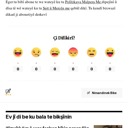
Eger tu bibî abone te we wateyê ku tu
Polîtikaya Malpera Me
dipejînî û
dîsa tê wê wateyê ku tu
Şert û Mercên me
qebûl dikî. Tu kendî bixwazî
dikarî ji abonetiyê derkevî
Çi Difikirî?
.
.
.
.
.
.
0
0
0
0
0
0
Nirxandinek Bike
Ev jî di be ku bala te bikşînin
Tîryakî: Em ê şaredariyan bikin navendên