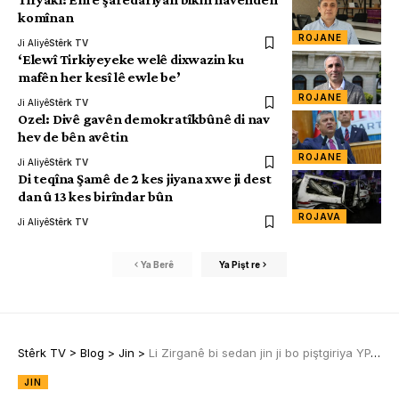
komînan
ROJANE
Ji Aliyê
Stêrk TV
‘Elewî Tirkiyeyeke welê dixwazin ku
mafên her kesî lê ewle be’
ROJANE
Ji Aliyê
Stêrk TV
Ozel: Divê gavên demokratîkbûnê di nav
hev de bên avêtin
ROJANE
Ji Aliyê
Stêrk TV
Di teqîna Şamê de 2 kes jiyana xwe ji dest
dan û 13 kes birîndar bûn
ROJAVA
Ji Aliyê
Stêrk TV
Ya Berê
Ya Pişt re
Stêrk TV
>
Blog
>
Jin
>
Li Zirganê bi sedan jin ji bo piştgiriya YPJ’ê meşiya
JIN