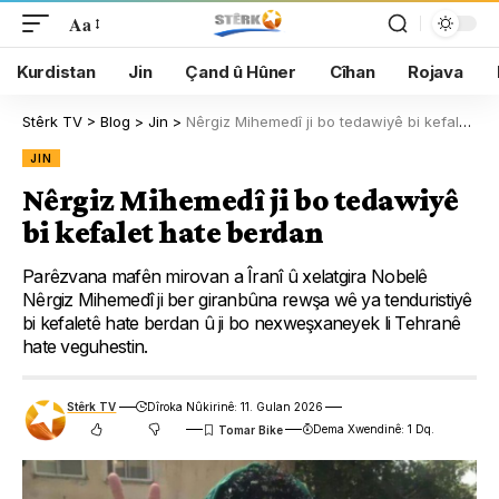
Aa
Kurdistan
Jin
Çand û Hûner
Cîhan
Rojava
Stêrk TV
>
Blog
>
Jin
>
Nêrgiz Mihemedî ji bo tedawiyê bi kefalet hate berdan
JIN
Nêrgiz Mihemedî ji bo tedawiyê
bi kefalet hate berdan
Parêzvana mafên mirovan a Îranî û xelatgira Nobelê
Nêrgiz Mihemedî ji ber giranbûna rewşa wê ya tenduristiyê
bi kefaletê hate berdan û ji bo nexweşxaneyek li Tehranê
hate veguhestin.
Stêrk TV
Dîroka Nûkirinê: 11. Gulan 2026
Dema Xwendinê: 1 Dq.