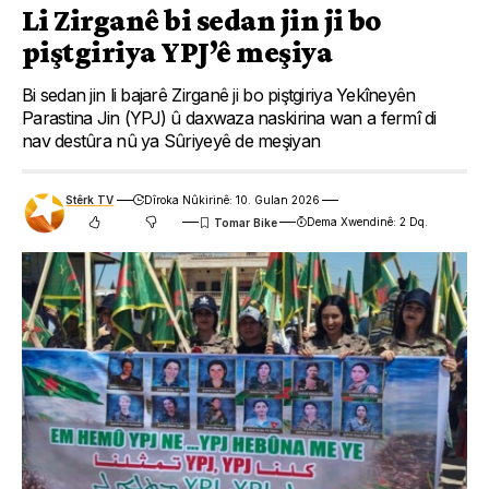
Li Zirganê bi sedan jin ji bo
piştgiriya YPJ’ê meşiya
Bi sedan jin li bajarê Zirganê ji bo piştgiriya Yekîneyên
Parastina Jin (YPJ) û daxwaza naskirina wan a fermî di
nav destûra nû ya Sûriyeyê de meşiyan
Stêrk TV
Dîroka Nûkirinê: 10. Gulan 2026
Dema Xwendinê: 2 Dq.