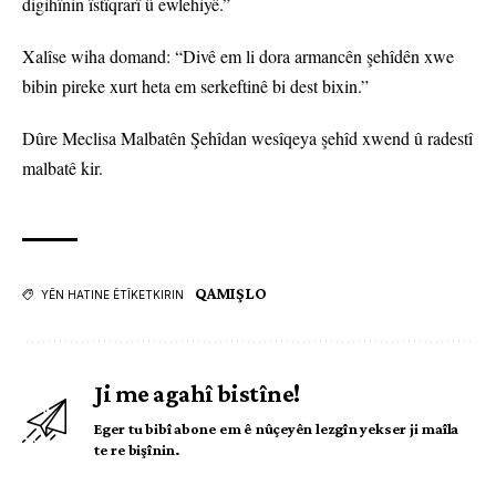
digihînin îstîqrarî û ewlehiyê.”
Xalîse wiha domand: “Divê em li dora armancên şehîdên xwe
bibin pireke xurt heta em serkeftinê bi dest bixin.”
Dûre Meclisa Malbatên Şehîdan wesîqeya şehîd xwend û radestî
malbatê kir.
QAMIŞLO
YÊN HATINE ÊTÎKETKIRIN
Ji me agahî bistîne!
Eger tu bibî abone em ê nûçeyên lezgîn yekser ji maîla
te re bişînin.