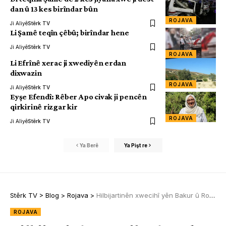
dan û 13 kes birîndar bûn
ROJAVA
Ji Aliyê
Stêrk TV
Li Şamê teqîn çêbû; birîndar hene
Ji Aliyê
Stêrk TV
ROJAVA
Li Efrînê xerac ji xwediyên erdan
dixwazin
ROJAVA
Ji Aliyê
Stêrk TV
Eyşe Efendî: Rêber Apo civak ji pencên
qirkirinê rizgar kir
ROJAVA
Ji Aliyê
Stêrk TV
Ya Berê
Ya Pişt re
Stêrk TV
>
Blog
>
Rojava
>
Hilbijartinên xwecihî yên Bakur û Rojhilatê Sûriyeyê taloqî 11’ê Hezîranê hat kirin
ROJAVA