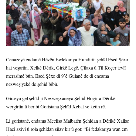
Cenazeyê endamê Hêzên Ewlekariya Hundirîn şehîd Esed Şêxo
hat veşartin. Xelkê Dêrik, Girkê Legê, Çilaxa û Til Koçer tevlî
merasîmê bûn. Esed Şêxo di 9ˊê Gulanê de di encama
nexweşiyekê de şehîd bibû.
Girseya gel şehîd ji Nexweşxaneya Şehîd Hogir a Dêrikê
wergirtin û ber bi Goristana Şehîd Xebat ve ketin rê.
Li goristanê, endama Meclisa Malbatên Şehîdan a Dêrikê Xalîse
Hacî axivî û rola şehîdan silav kir û got: “Bi fedakariya wan em