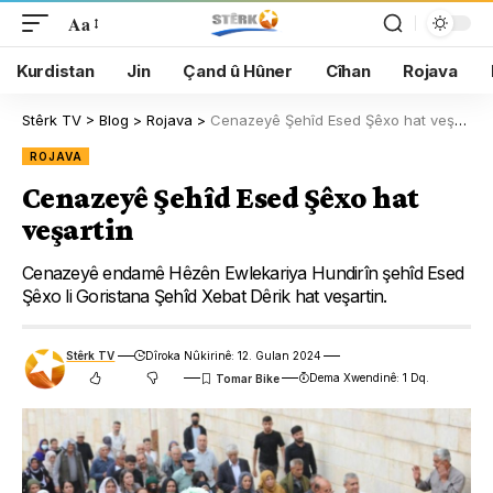
Aa
Kurdistan
Jin
Çand û Hûner
Cîhan
Rojava
Stêrk TV
>
Blog
>
Rojava
>
Cenazeyê Şehîd Esed Şêxo hat veşartin
ROJAVA
Cenazeyê Şehîd Esed Şêxo hat
veşartin
Cenazeyê endamê Hêzên Ewlekariya Hundirîn şehîd Esed
Şêxo li Goristana Şehîd Xebat Dêrik hat veşartin.
Stêrk TV
Dîroka Nûkirinê: 12. Gulan 2024
Dema Xwendinê: 1 Dq.