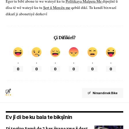
Eger tu bibî abone te we wateyê ku tu
Polîtikaya Malpera Me
dipejînî û
dîsa tê wê wateyê ku tu
Şert û Mercên me
qebûl dikî. Tu kendî bixwazî
dikarî ji abonetiyê derkevî
Çi Difikirî?
.
.
.
.
.
.
0
0
0
0
0
0
Nirxandinek Bike
Ev jî di be ku bala te bikşînin
Di teqîna Şamê de 2 kes jiyana xwe ji dest