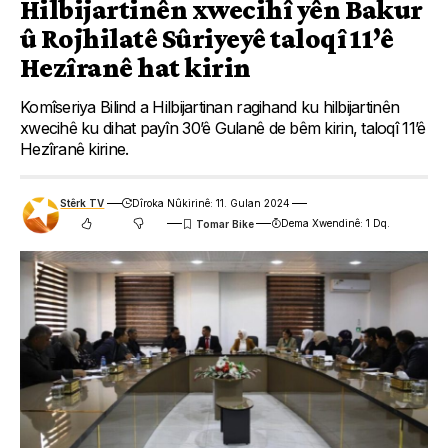
Hilbijartinên xwecihî yên Bakur
û Rojhilatê Sûriyeyê taloqî 11’ê
Hezîranê hat kirin
Komîseriya Bilind a Hilbijartinan ragihand ku hilbijartinên
xwecihê ku dihat payîn 30’ê Gulanê de bêm kirin, taloqî 11’ê
Hezîranê kirine.
Stêrk TV
Dîroka Nûkirinê: 11. Gulan 2024
Dema Xwendinê: 1 Dq.