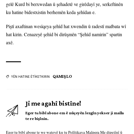
gelê Kurd bi berxwedan û şehadetê ve girêdayî ye, serkeftinên
ku hatine bidestxistin berhemên keda şehîdan e.
Piştî axaftinan wesîqeya şehîd hat xwendin û radestî malbata wî
hat kirin. Cenazeyê şehîd bi dirûşmên “Şehîd namirin” spartin
axê.
QAMIŞLO
YÊN HATINE ÊTÎKETKIRIN
Ji me agahî bistîne!
Eger tu bibî abone em ê nûçeyên lezgîn yekser ji maîla
te re bişînin.
Eger tu bibî abone te we wateyê ku tu
Polîtikaya Malpera Me
dipejînî û