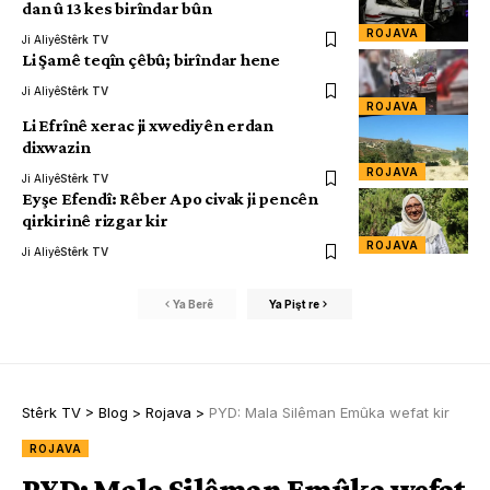
dan û 13 kes birîndar bûn
ROJAVA
Ji Aliyê
Stêrk TV
Li Şamê teqîn çêbû; birîndar hene
Ji Aliyê
Stêrk TV
ROJAVA
Li Efrînê xerac ji xwediyên erdan
dixwazin
ROJAVA
Ji Aliyê
Stêrk TV
Eyşe Efendî: Rêber Apo civak ji pencên
qirkirinê rizgar kir
ROJAVA
Ji Aliyê
Stêrk TV
Ya Berê
Ya Pişt re
Stêrk TV
>
Blog
>
Rojava
>
PYD: Mala Silêman Emûka wefat kir
ROJAVA
PYD: Mala Silêman Emûka wefat