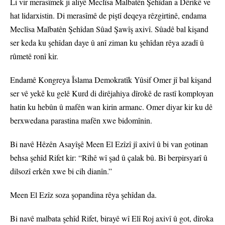
Li vir merasîmek ji aliyê Meclîsa Malbatên Şehîdan a Dêrikê ve
hat lidarxistin. Di merasîmê de piştî deqeya rêzgirtinê, endama
Meclîsa Malbatên Şehîdan Sûad Şawîş axivî. Sûadê bal kişand
ser keda ku şehîdan daye û anî ziman ku şehîdan rêya azadî û
rûmetê ronî kir.
Endamê Kongreya Îslama Demokratîk Yûsif Omer jî bal kişand
ser vê yekê ku gelê Kurd di dirêjahiya dîrokê de rastî komployan
hatin ku hebûn û mafên wan kirin armanc. Omer diyar kir ku dê
berxwedana parastina mafên xwe bidomînin.
Bi navê Hêzên Asayîşê Meen El Ezîzî jî axivî û bi van gotinan
behsa şehîd Rifet kir: “Rihê wî şad û çalak bû. Bi berpirsyarî û
dilsozî erkên xwe bi cih dianîn.”
Meen El Ezîz soza şopandina rêya şehîdan da.
Bi navê malbata şehîd Rifet, birayê wî Elî Roj axivî û got, dîroka