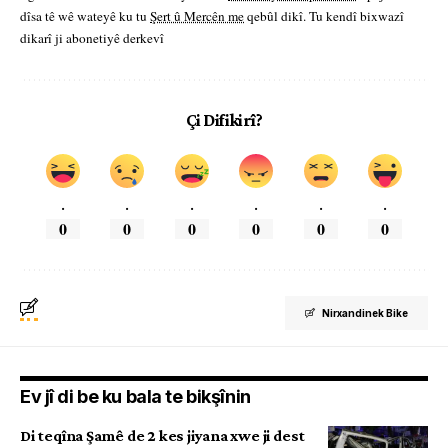
dîsa tê wê wateyê ku tu
Şert û Mercên me
qebûl dikî. Tu kendî bixwazî
dikarî ji abonetiyê derkevî
Çi Difikirî?
.
.
.
.
.
.
0
0
0
0
0
0
Nirxandinek Bike
Ev jî di be ku bala te bikşînin
Di teqîna Şamê de 2 kes jiyana xwe ji dest