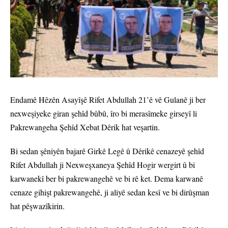
Endamê Hêzên Asayîşê Rifet Abdullah 21’ê vê Gulanê ji ber
nexweşiyeke giran şehîd bûbû, îro bi merasîmeke girseyî li
Pakrewangeha Şehîd Xebat Dêrik hat veşartin.
Bi sedan şêniyên bajarê Girkê Legê û Dêrikê cenazeyê şehîd
Rifet Abdullah ji Nexweşxaneya Şehîd Hogir wergirt û bi
karwanekî ber bi pakrewangehê ve bi rê ket. Dema karwanê
cenaze gihişt pakrewangehê, ji aliyê sedan kesî ve bi dirûşman
hat pêşwazîkirin.