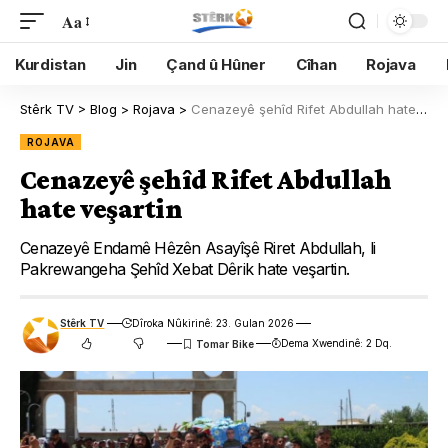
Aa
Kurdistan
Jin
Çand û Hûner
Cîhan
Rojava
Stêrk TV
>
Blog
>
Rojava
>
Cenazeyê şehîd Rifet Abdullah hate veşartin
ROJAVA
Cenazeyê şehîd Rifet Abdullah
hate veşartin
Cenazeyê Endamê Hêzên Asayîşê Riret Abdullah, li
Pakrewangeha Şehîd Xebat Dêrik hate veşartin.
Stêrk TV
Dîroka Nûkirinê: 23. Gulan 2026
Dema Xwendinê: 2 Dq.