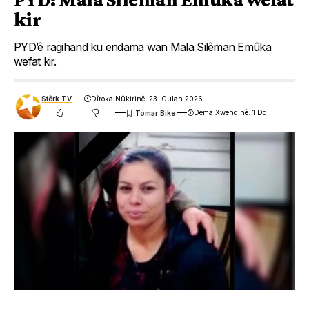
kir
PYD’ê ragihand ku endama wan Mala Silêman Emûka
wefat kir.
Stêrk TV
Dîroka Nûkirinê: 23. Gulan 2026
Dema Xwendinê: 1 Dq.