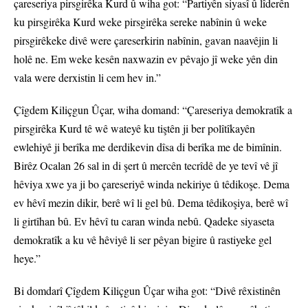
çareseriya pirsgirêka Kurd û wiha got: “Partiyên siyasî û lîderên
ku pirsgirêka Kurd weke pirsgirêka sereke nabînin û weke
pirsgirêkeke divê were çareserkirin nabînin, gavan naavêjin li
holê ne. Em weke kesên naxwazin ev pêvajo jî weke yên din
vala were derxistin li cem hev in.”
Çîgdem Kiliçgun Ûçar, wiha domand: “Çareseriya demokratîk a
pirsgirêka Kurd tê wê wateyê ku tiştên ji ber polîtîkayên
ewlehiyê ji berîka me derdikevin dîsa di berîka me de bimînin.
Birêz Ocalan 26 sal in di şert û mercên tecrîdê de ye tevî vê jî
hêviya xwe ya ji bo çareseriyê winda nekiriye û têdikoşe. Dema
ev hêvî mezin dikir, berê wî li gel bû. Dema têdikoşiya, berê wî
li girtîhan bû. Ev hêvî tu caran winda nebû. Qadeke siyaseta
demokratîk a ku vê hêviyê li ser pêyan bigire û rastiyeke gel
heye.”
Bi domdarî Çîgdem Kiliçgun Ûçar wiha got: “Divê rêxistinên