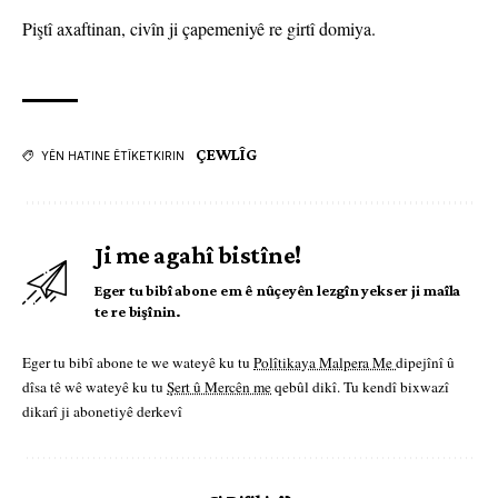
Piştî axaftinan, civîn ji çapemeniyê re girtî domiya.
ÇEWLÎG
YÊN HATINE ÊTÎKETKIRIN
Ji me agahî bistîne!
Eger tu bibî abone em ê nûçeyên lezgîn yekser ji maîla
te re bişînin.
Eger tu bibî abone te we wateyê ku tu
Polîtikaya Malpera Me
dipejînî û
dîsa tê wê wateyê ku tu
Şert û Mercên me
qebûl dikî. Tu kendî bixwazî
dikarî ji abonetiyê derkevî