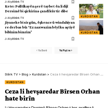
Ji Aliyê
Stêrk TV
Kete: Polîtîkayên şerê taybet ên li dijî
Dersimê bi qirkirina çandî kûrtir dibe
KURDISTAN
Ji Aliyê
Stêrk TV
Jiyaneke bi sirgûn, êşkence û windahiyan
re derbas bû: ‘Ez naxwazim bêyî ku aştiyê
bibînim bimrim’
KURDISTAN
Ji Aliyê
Stêrk TV
Ya Berê
Ya Pişt re
Stêrk TV
>
Blog
>
Kurdistan
>
Ceza li hevşaredar Bîrsen Orhan hate birîn
KURDISTAN
Ceza li hevşaredar Bîrsen Orhan
hate birîn
Li Hevşaredara Dersimê Bîrsen Orhan ji ber axaftina li