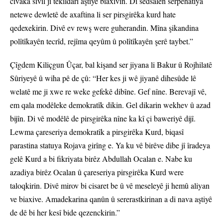
civaka sivîl jî têkildarî aştiyê biaxivin. Di sedsalên serpêhatiya
netewe dewletê de axaftina li ser pirsgirêka kurd hate
qedexekirin. Divê ev rewş were guherandin. Mîna şikandina
polîtîkayên tecrîd, rejîma qeyûm û polîtîkayên şerê taybet.”
Çîgdem Kiliçgun Ûçar, bal kişand ser jiyana li Bakur û Rojhilatê
Sûriyeyê û wiha pê de çû: “Her kes ji wê jiyanê dihesûde lê
welatê me ji xwe re weke gefekê dibîne. Gef nîne. Berevajî vê,
em qala modêleke demokratîk dikin. Gel dikarin wekhev û azad
bijîn. Di vê modêlê de pirsgirêka nîne ka kî çi baweriyê dijî.
Lewma çareseriya demokratîk a pirsgirêka Kurd, biqasî
parastina statuya Rojava girîng e. Ya ku vê birêve dibe jî îradeya
gelê Kurd a bi fikriyata birêz Abdullah Ocalan e. Nabe ku
azadiya birêz Ocalan û çareseriya pirsgirêka Kurd were
taloqkirin. Divê mirov bi cisaret be û vê meseleyê ji hemû aliyan
ve biaxive. Amadekarina qanûn û sererastkirinan a di nava aştiyê
de dê bi her kesî bide qezenckirin.”