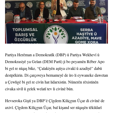
Partiya Herêman a Demokratîk (DBP) û Partiya Wekhevî û
Demokrasiyê ya Gelan (DEM Partî) ji bo peyamên Rêber Apo
bi gel re nîqaş bike, “Çalakiyên aştiya civakî û azadiyê” dabû
destpêkirin. Di çarçoveya bernameyê de îro li eywaneke dawetan
a Çewligê bi gel re civîn hat lidarxistin. Nûnerên rêxistinên
civaka sivîl û gelek welatî tev li civînê bûn.
Hevseroka Giştî ya DBP’ê Çîgdem Kiliçgun Ûçar di civînê de
axivî. Çîgdem Kiliçgun Ûçar, bal kişand ser nîqaşên têkildarî