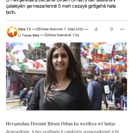
çalakiyên şermezarkirinê 5 meh cezayê girtîgehê hate
birîn.
Stêrk TV
Dîroka Nûkirinê: 7. Sibat 2025
Dema Xwendinê: 1 Dq.
Hevşaredara Dersimê Bîrsen Orhan ku wezîfeya wê hatiye
desteserkirin, ji ber axaftinên li çalakiyên şermezarkirinê û bi