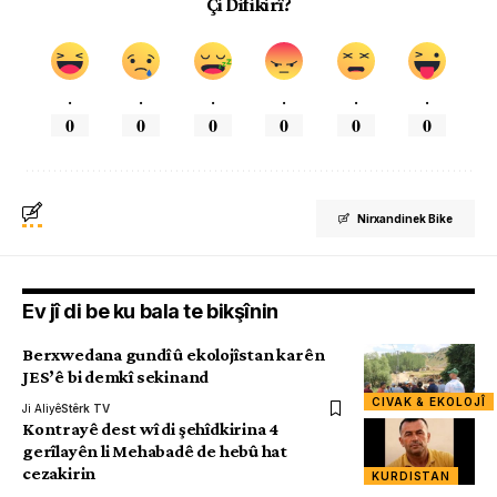
Çi Difikirî?
.
.
.
.
.
.
0
0
0
0
0
0
Nirxandinek Bike
Ev jî di be ku bala te bikşînin
Berxwedana gundî û ekolojîstan karên
JES’ê bi demkî sekinand
CIVAK & EKOLOJÎ
Ji Aliyê
Stêrk TV
Kontrayê dest wî di şehîdkirina 4
gerîlayên li Mehabadê de hebû hat
cezakirin
KURDISTAN