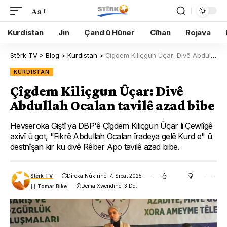
Aa
Kurdistan
Jin
Çand û Hûner
Cîhan
Rojava
Stêrk TV
>
Blog
>
Kurdistan
>
Çîgdem Kiliçgun Ûçar: Divê Abdullah Ocalan tavilê azad bibe
KURDISTAN
Çîgdem Kiliçgun Ûçar: Divê
Abdullah Ocalan tavilê azad bibe
Hevseroka Giştî ya DBP'ê Çîgdem Kiliçgun Ûçar li Çewlîgê
axivî û got, "Fikrê Abdullah Ocalan îradeya gelê Kurd e" û
destnîşan kir ku divê Rêber Apo tavilê azad bibe.
Stêrk TV
Dîroka Nûkirinê: 7. Sibat 2025
Dema Xwendinê: 3 Dq.