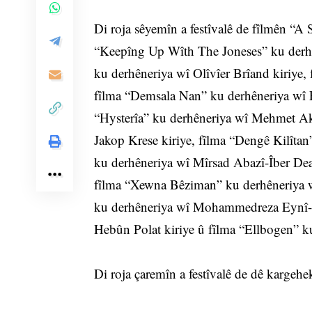
Di roja sêyemîn a festîvalê de fîlmên “A 
“Keepîng Up Wîth The Joneses” ku derhê
ku derhêneriya wî Olîvîer Brîand kiriye
fîlma “Demsala Nan” ku derhêneriya wî 
“Hysterîa” ku derhêneriya wî Mehmet Akî
Jakop Krese kiriye, fîlma “Dengê Kilîtan
ku derhêneriya wî Mîrsad Abazî-Îber Dear
fîlma “Xewna Bêziman” ku derhêneriya 
ku derhêneriya wî Mohammedreza Eynî-Sa
Hebûn Polat kiriye û fîlma “Ellbogen” ku
Di roja çaremîn a festîvalê de dê kargehe