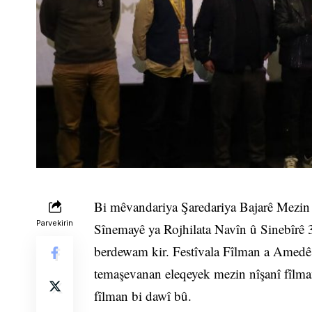
Bi mêvandariya Şaredariya Bajarê Mezi
Parvekirin
Sînemayê ya Rojhilata Navîn û Sinebîrê 
berdewam kir. Festîvala Fîlman a Amedê 
temaşevanan eleqeyek mezin nîşanî fîlman
fîlman bi dawî bû.