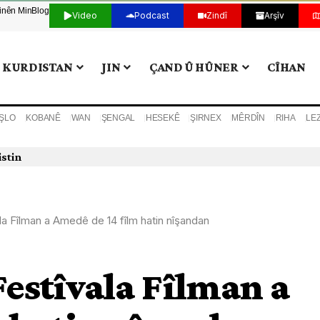
tinên Min
Blog
Video
Podcast
Zindî
Arşîv
KURDISTAN
JIN
ÇAND Û HÛNER
CÎHAN
ŞLO
KOBANÊ
WAN
ŞENGAL
HESEKÊ
ŞIRNEX
MÊRDÎN
RIHA
LE
istin
ala Fîlman a Amedê de 14 fîlm hatin nîşandan
Festîvala Fîlman a