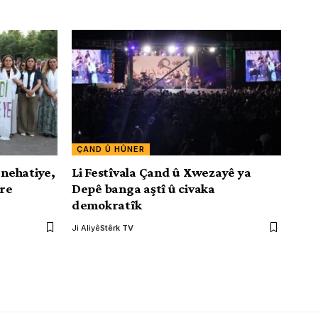
ÇAND Û HÛNER
 nehatiye,
Li Festîvala Çand û Xwezayê ya
ere
Depê banga aştî û civaka
demokratîk
Ji Aliyê
Stêrk TV