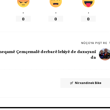
.
.
.
0
0
0
NÛÇEYA PIŞT RE
eqamê Çemçemalê derbarê lehiyê de daxuyanî
da
Nirxandinek Bike