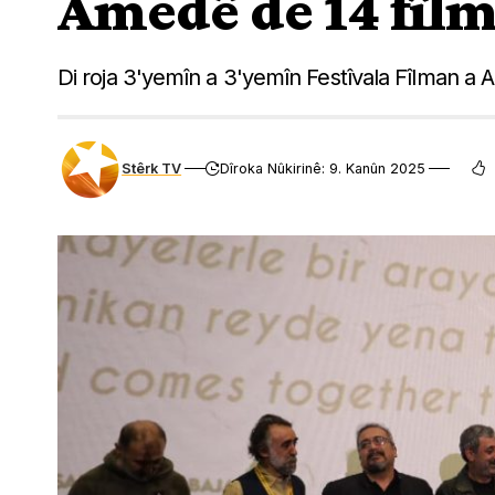
Amedê de 14 fîlm
Di roja 3'yemîn a 3'yemîn Festîvala Fîlman a 
Stêrk TV
Dîroka Nûkirinê: 9. Kanûn 2025