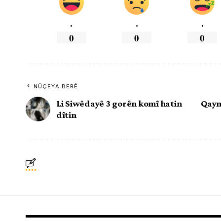
.
.
.
0
0
0
NÛÇEYA BERÊ
Li Siwêdayê 3 gorên komî hatin
Qaym
dîtin