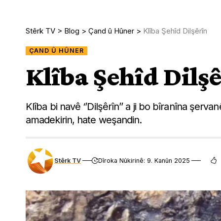
Stêrk TV
>
Blog
>
Çand û Hûner
>
Klîba Şehîd Dilşêrîn
ÇAND Û HÛNER
Klîba Şehîd Dilş
Klîba bi navê ‘’Dilşêrîn’’ a ji bo bîranîna şerv
amadekirin, hate weşandin.
Stêrk TV
Dîroka Nûkirinê: 9. Kanûn 2025