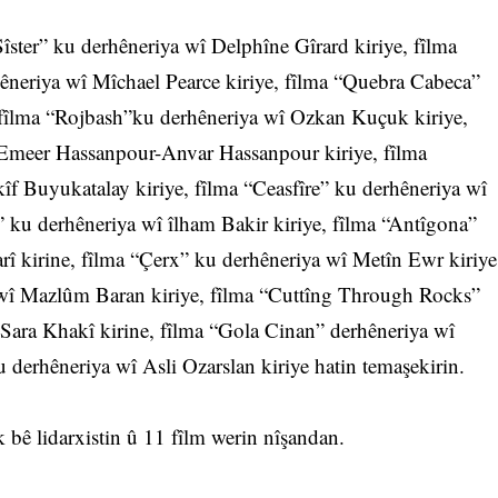
Sîster” ku derhêneriya wî Delphîne Gîrard kiriye, fîlma
neriya wî Mîchael Pearce kiriye, fîlma “Quebra Cabeca”
, fîlma “Rojbash”ku derhêneriya wî Ozkan Kuçuk kiriye,
Emeer Hassanpour-Anvar Hassanpour kiriye, fîlma
f Buyukatalay kiriye, fîlma “Ceasfîre” ku derhêneriya wî
” ku derhêneriya wî îlham Bakir kiriye, fîlma “Antîgona”
î kirine, fîlma “Çerx” ku derhêneriya wî Metîn Ewr kiriye
wî Mazlûm Baran kiriye, fîlma “Cuttîng Through Rocks”
ra Khakî kirine, fîlma “Gola Cinan” derhêneriya wî
 derhêneriya wî Asli Ozarslan kiriye hatin temaşekirin.
k bê lidarxistin û 11 fîlm werin nîşandan.