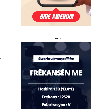
- Frekans -
,