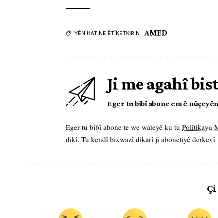
AMED
YÊN HATINE ÊTÎKETKIRIN
Ji me agahî bis
Eger tu bibî abone em ê nûçeyên l
Eger tu bibî abone te we wateyê ku tu
Polîtikaya
dikî. Tu kendî bixwazî dikarî ji abonetiyê derkevî
Çi