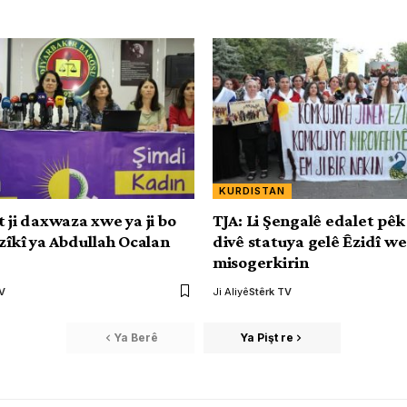
KURDISTAN
 ji daxwaza xwe ya ji bo
TJA: Li Şengalê edalet pêk
îzîkî ya Abdullah Ocalan
divê statuya gelê Êzidî w
’
misogerkirin
TV
Ji Aliyê
Stêrk TV
Ya Berê
Ya Pişt re