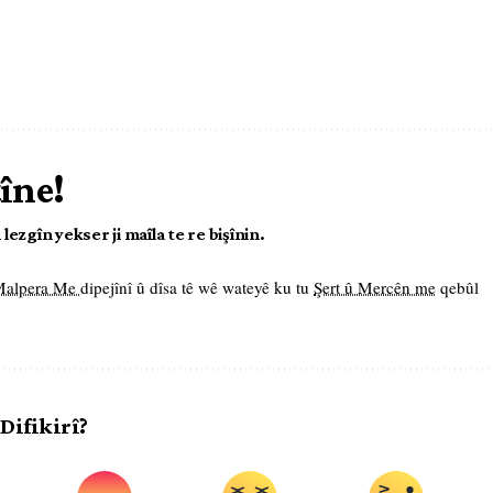
tîne!
ezgîn yekser ji maîla te re bişînin.
 Malpera Me
dipejînî û dîsa tê wê wateyê ku tu
Şert û Mercên me
qebûl
 Difikirî?