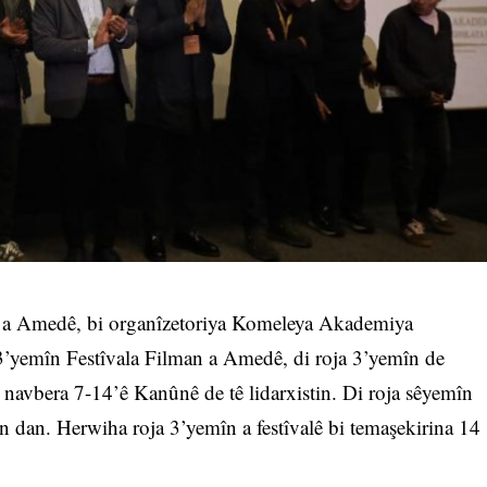
n a Amedê, bi organîzetoriya Komeleya Akademiya
3’yemîn Festîvala Filman a Amedê, di roja 3’yemîn de
navbera 7-14’ê Kanûnê de tê lidarxistin. Di roja sêyemîn
 dan. Herwiha roja 3’yemîn a festîvalê bi temaşekirina 14