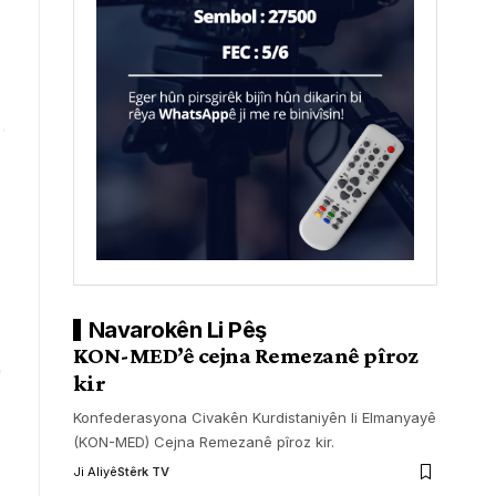
Navarokên Li Pêş
KON-MED’ê cejna Remezanê pîroz
kir
Konfederasyona Civakên Kurdistaniyên li Elmanyayê
(KON-MED) Cejna Remezanê pîroz kir.
Ji Aliyê
Stêrk TV