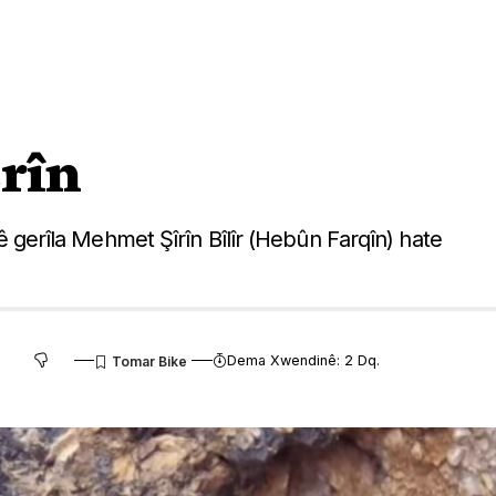
êrîn
anê gerîla Mehmet Şîrîn Bîlîr (Hebûn Farqîn) hate
Dema Xwendinê: 2 Dq.