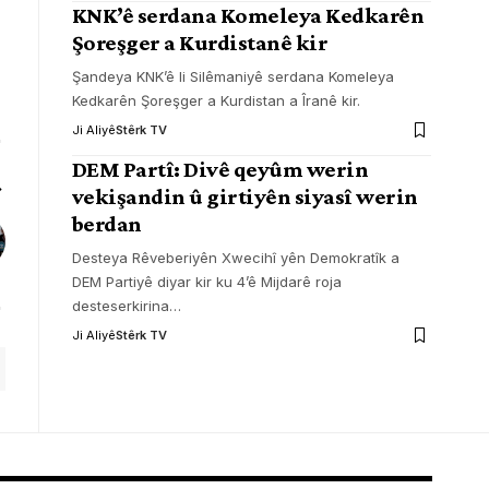
KNK’ê serdana Komeleya Kedkarên
Şoreşger a Kurdistanê kir
Şandeya KNK’ê li Silêmaniyê serdana Komeleya
Kedkarên Şoreşger a Kurdistan a Îranê kir.
Ji Aliyê
Stêrk TV
DEM Partî: Divê qeyûm werin
vekişandin û girtiyên siyasî werin
berdan
Desteya Rêveberiyên Xwecihî yên Demokratîk a
DEM Partiyê diyar kir ku 4’ê Mijdarê roja
desteserkirina
…
Ji Aliyê
Stêrk TV