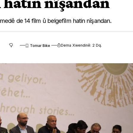
 hatin nîşandan
Amedê de 14 fîlm û belgefîlm hatin nîşandan.
Dema Xwendinê: 2 Dq.