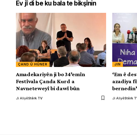
Ev jî di be ku bala te bikşînin
ÇAND Û HÛNER
JIN
Amadekariyên ji bo 34’emîn
‘Em ê dest
Festîvala Çanda Kurd a
azadiya f
Navneteweyî bi dawî bûn
bernedin
Ji Aliyê
Stêrk TV
Ji Aliyê
Stêrk 