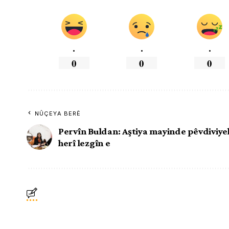
.
.
.
0
0
0
NÛÇEYA BERÊ
Pervîn Buldan: Aştiya mayinde pêvdiviye
herî lezgîn e