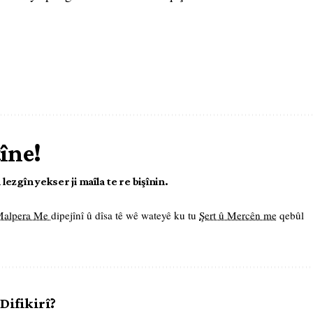
tîne!
ezgîn yekser ji maîla te re bişînin.
 Malpera Me
dipejînî û dîsa tê wê wateyê ku tu
Şert û Mercên me
qebûl
 Difikirî?