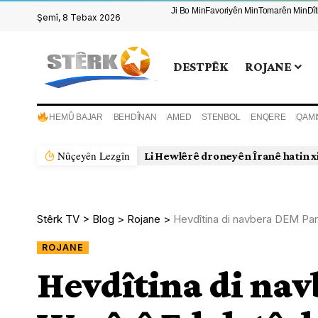
Ji Bo Min
Favoriyên Min
Tomarên Min
Dî
Şemî, 8 Tebax 2026
DESTPÊK
ROJANE
HEMÛ BAJAR
BEHDÎNAN
AMED
STENBOL
ENQERE
QAMI
Nûçeyên Lezgîn
Li Hewlêrê droneyên Îranê hatin x
Stêrk TV
>
Blog
>
Rojane
>
Hevdîtina di navbera DEM Part
ROJANE
Hevdîtina di nav