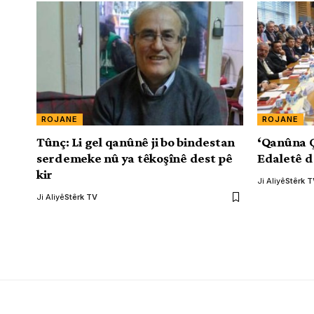
ROJANE
ROJANE
Tûnç: Li gel qanûnê ji bo bindestan
‘Qanûna 
serdemeke nû ya têkoşînê dest pê
Edaletê d
kir
Ji Aliyê
Stêrk 
Ji Aliyê
Stêrk TV