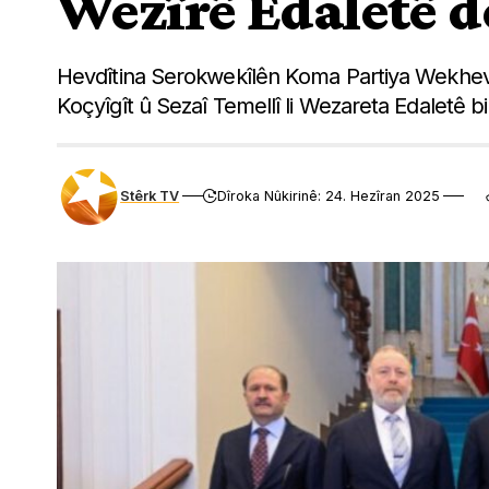
Wezîrê Edaletê d
Hevdîtina Serokwekîlên Koma Partiya Wekhevî
Koçyîgît û Sezaî Temellî li Wezareta Edaletê b
Stêrk TV
Dîroka Nûkirinê: 24. Hezîran 2025