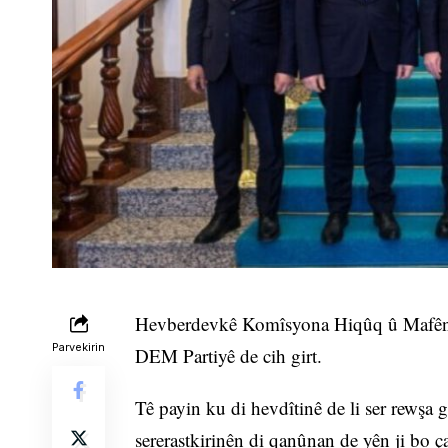
Hevberdevkê Komîsyona Hiqûq û Mafên 
Parvekirin
DEM Partiyê de cih girt.
Tê payin ku di hevdîtinê de li ser rewşa 
sererastkirinên di qanûnan de yên ji bo ç