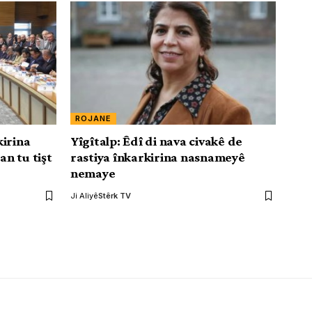
ROJANE
kirina
Yîgîtalp: Êdî di nava civakê de
n tu tişt
rastiya înkarkirina nasnameyê
nemaye
Ji Aliyê
Stêrk TV