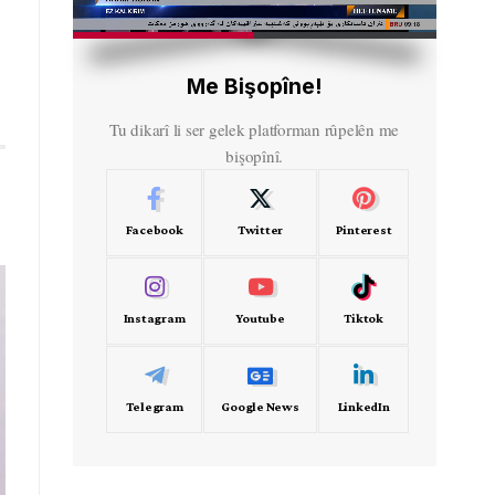
HD
00:30
Me Bişopîne!
Tu dikarî li ser gelek platforman rûpelên me
bişopînî.
Facebook
Twitter
Pinterest
Instagram
Youtube
Tiktok
Telegram
Google News
LinkedIn