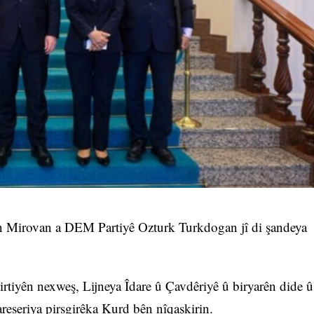
Mirovan a DEM Partiyê Ozturk Turkdogan jî di şandeya
girtiyên nexweş, Lijneya Îdare û Çavdêriyê û biryarên dide û
areseriya pirsgirêka Kurd bên nîqaşkirin.