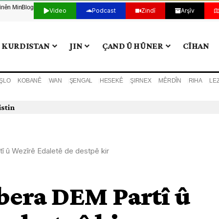
tinên Min
Blog
Video
Podcast
Zindî
Arşîv
KURDISTAN
JIN
ÇAND Û HÛNER
CÎHAN
ŞLO
KOBANÊ
WAN
ŞENGAL
HESEKÊ
ŞIRNEX
MÊRDÎN
RIHA
LE
istin
î û Wezîrê Edaletê de destpê kir
bera DEM Partî û