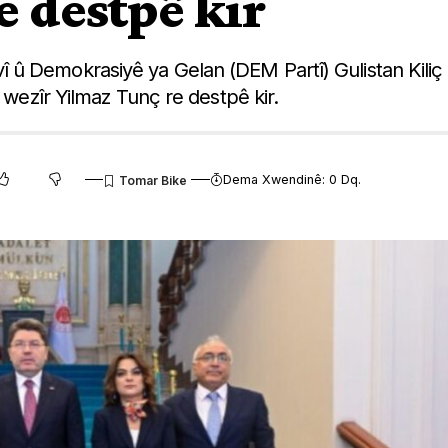
e destpê kir
 û Demokrasiyê ya Gelan (DEM Partî) Gulistan Kiliç
i wezîr Yilmaz Tunç re destpê kir.
Dema Xwendinê: 0 Dq.