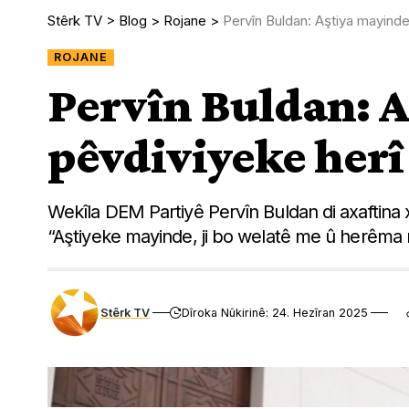
Stêrk TV
>
Blog
>
Rojane
>
Pervîn Buldan: Aştiya mayinde
ROJANE
Pervîn Buldan: 
pêvdiviyeke herî 
Wekîla DEM Partiyê Pervîn Buldan di axaftina
“Aştiyeke mayinde, ji bo welatê me û herêma 
Stêrk TV
Dîroka Nûkirinê: 24. Hezîran 2025