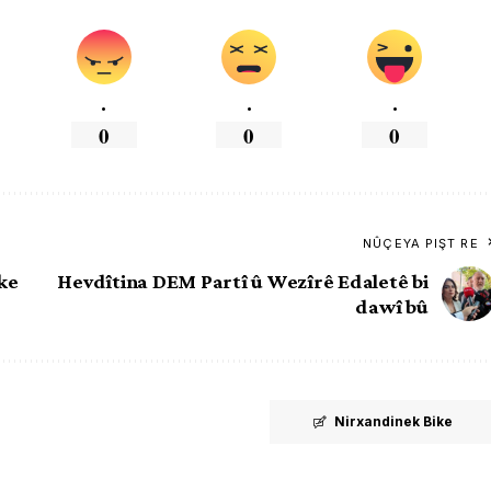
.
.
.
0
0
0
NÛÇEYA PIŞT RE
ke
Hevdîtina DEM Partî û Wezîrê Edaletê bi
dawî bû
Nirxandinek Bike