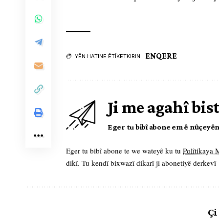
ENQERE
YÊN HATINE ÊTÎKETKIRIN
Ji me agahî bis
Eger tu bibî abone em ê nûçeyên l
Eger tu bibî abone te we wateyê ku tu
Polîtikaya
dikî. Tu kendî bixwazî dikarî ji abonetiyê derkevî
Çi