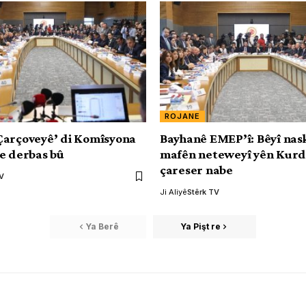
ROJANE
Çarçoveyê’ di Komîsyona
Bayhanê EMEP’î: Bêyî nas
e derbas bû
mafên neteweyî yên Kurda
çareser nabe
TV
Ji Aliyê
Stêrk TV
Ya Berê
Ya Pişt re