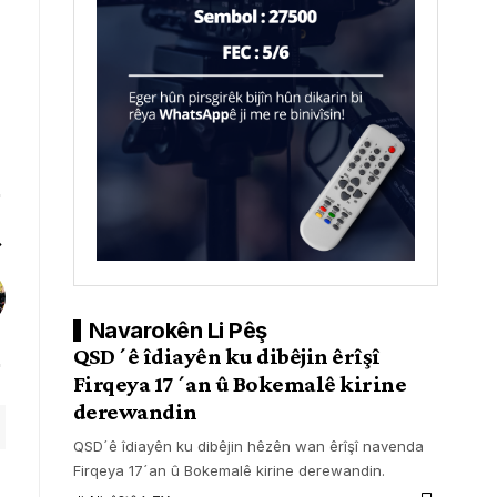
Navarokên Li Pêş
QSDˊê îdiayên ku dibêjin êrîşî
Firqeya 17ˊan û Bokemalê kirine
derewandin
QSDˊê îdiayên ku dibêjin hêzên wan êrîşî navenda
Firqeya 17ˊan û Bokemalê kirine derewandin.