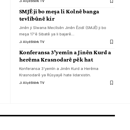
Ji Aliyê
Stêrk TV
SMJÊ ji bo meşa li Kolnê banga
tevlîbûnê kir
Jinên ji Sîwana Meclîsên Jinên Êzidî (SMJÊ) ji bo
meşa 17'ê Sibatê ya li bajarê
…
Ji Aliyê
Stêrk TV
Konferansa 3’yemîn a Jinên Kurd a
herêma Krasnodarê pêk hat
Konferansa 3'yemîn a Jinên Kurd a Herêma
Krasnodarê ya Rûsyayê hate lidarxistin.
Ji Aliyê
Stêrk TV