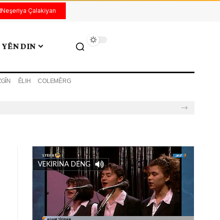
Neşeriya Çalakiyan
YÊN DIN
ZGÎN
ÊLIH
COLEMÊRG
VEKIRINA DENG