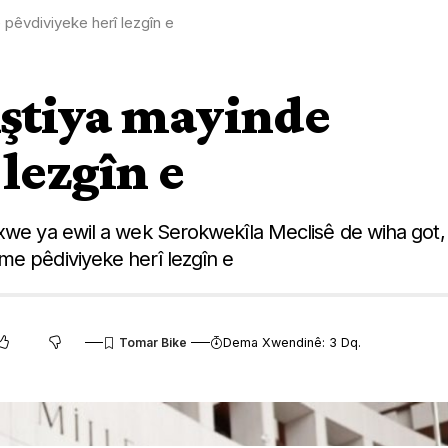
 pêvdiviyeke herî lezgîn e
Aştiya mayinde
lezgîn e
 xwe ya ewil a wek Serokwekîla Meclisê de wiha got,
me pêdiviyeke herî lezgîn e
Dema Xwendinê: 3 Dq.