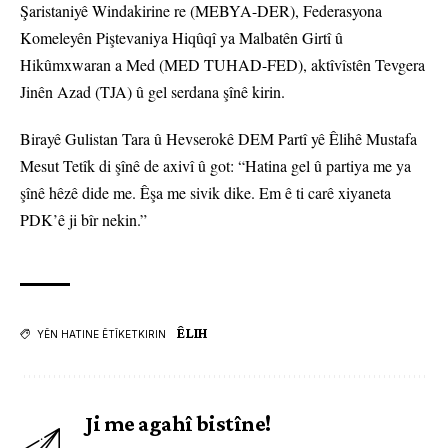
Şaristaniyê Windakirine re (MEBYA-DER), Federasyona
Komeleyên Piştevaniya Hiqûqî ya Malbatên Girtî û
Hikûmxwaran a Med (MED TUHAD-FED), aktîvîstên Tevgera
Jinên Azad (TJA) û gel serdana şînê kirin.
Birayê Gulistan Tara û Hevserokê DEM Partî yê Êlihê Mustafa
Mesut Tetîk di şînê de axivî û got: “Hatina gel û partiya me ya
şînê hêzê dide me. Êşa me sivik dike. Em ê ti carê xiyaneta
PDK’ê ji bîr nekin.”
ÊLIH
YÊN HATINE ÊTÎKETKIRIN
Ji me agahî bistîne!