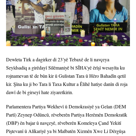
Dewleta Tirk a dagirker di 23’yê Tebaxê de li navçeya
Seyîdsadiq a girêdayî Silêmaniyê bi SÎHA’yê êrîşî wesayîta ku
rojnamevan tê de bûn kir û Gulistan Tara û Hêro Bahadîn qetil
kir. Şîna ku ji bo Tara li Taxa Kultur a Êlihê hatiye danîn di roja
dawî de bi girseyî hate ziyaretkirin.
Parlamentera Partiya Wekhevî û Demokrasiyê ya Gelan (DEM
Partî) Zeynep Odûncû, rêveberên Partiya Herêmên Demokratîk
(DBP) ên bajar û navçeyê, rêveberên Komeleya Çand Yekitî
Piştevanî û Alîkariyê ya bi Malbatên Xizmên Xwe Li Dêrgûşa