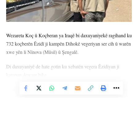
Wezareta Koç û Koçberan ya Iraqê bi daxuyaniyekê ragihand ku
732 koçberên Êzidî ji kampên Dihokê vegeriyan ser cih û warên
xwe yên li Nînova (Mûsil) û Şengalê.
Di daxuyaniyê de hate gotin ku xebatên vegera Êzidiyan ji
kampan dewam bike.
Vê Nûçeyê Bixwîne
HEMÛ BAJAR
YÊN HATINE ÊTÎKETKIRIN
Ji me agahî bistîne!