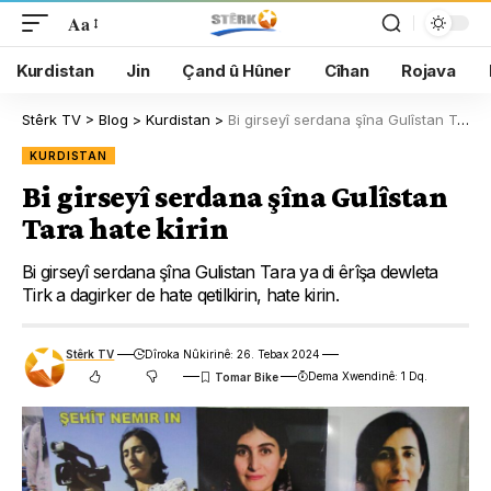
Aa
Kurdistan
Jin
Çand û Hûner
Cîhan
Rojava
Stêrk TV
>
Blog
>
Kurdistan
>
Bi girseyî serdana şîna Gulîstan Tara hate kirin
KURDISTAN
Bi girseyî serdana şîna Gulîstan
Tara hate kirin
Bi girseyî serdana şîna Gulistan Tara ya di êrîşa dewleta
Tirk a dagirker de hate qetilkirin, hate kirin.
Stêrk TV
Dîroka Nûkirinê: 26. Tebax 2024
Dema Xwendinê: 1 Dq.