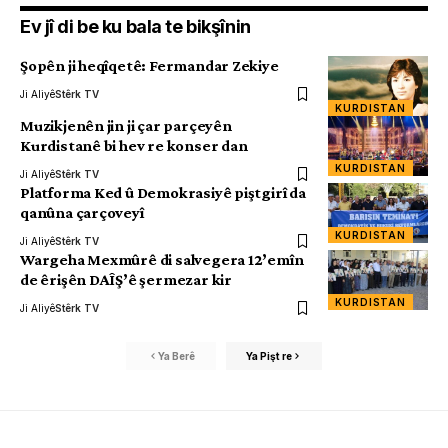
Ev jî di be ku bala te bikşînin
Şopên ji heqîqetê: Fermandar Zekiye
Ji Aliyê
Stêrk TV
KURDISTAN
Muzikjenên jin ji çar parçeyên
Kurdistanê bi hev re konser dan
KURDISTAN
Ji Aliyê
Stêrk TV
Platforma Ked û Demokrasiyê piştgirî da
qanûna çarçoveyî
KURDISTAN
Ji Aliyê
Stêrk TV
Wargeha Mexmûrê di salvegera 12’emîn
de êrişên DAÎŞ’ê şermezar kir
KURDISTAN
Ji Aliyê
Stêrk TV
Ya Berê
Ya Pişt re