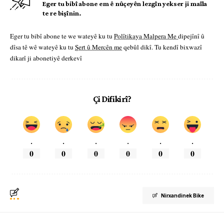
Eger tu bibî abone em ê nûçeyên lezgîn yekser ji maîla
te re bişînin.
Eger tu bibî abone te we wateyê ku tu
Polîtikaya Malpera Me
dipejînî û
dîsa tê wê wateyê ku tu
Şert û Mercên me
qebûl dikî. Tu kendî bixwazî
dikarî ji abonetiyê derkevî
Çi Difikirî?
.
.
.
.
.
.
0
0
0
0
0
0
Nirxandinek Bike