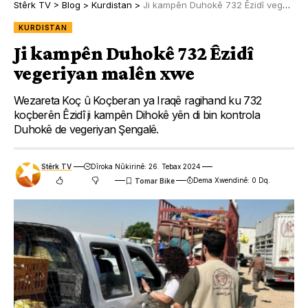
Stêrk TV
>
Blog
>
Kurdistan
>
Ji kampên Duhokê 732 Êzidî vegeriyan malên xwe
KURDISTAN
Ji kampên Duhokê 732 Êzidî
vegeriyan malên xwe
Wezareta Koç û Koçberan ya Iraqê ragihand ku 732
koçberên Êzidî ji kampên Dihokê yên di bin kontrola
Duhokê de vegeriyan Şengalê.
Stêrk TV
Dîroka Nûkirinê: 26. Tebax 2024
Dema Xwendinê: 0 Dq.