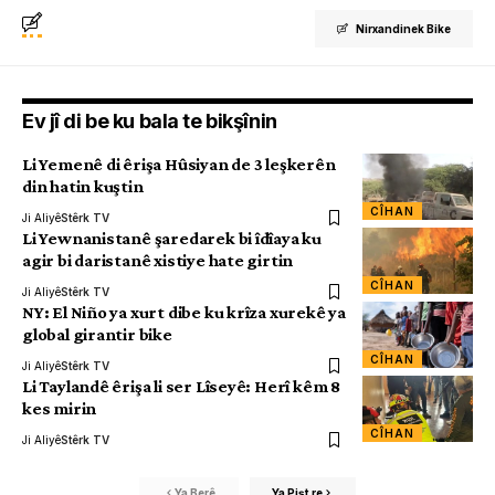
Nirxandinek Bike
Ev jî di be ku bala te bikşînin
Li Yemenê di êrişa Hûsiyan de 3 leşkerên
din hatin kuştin
CÎHAN
Ji Aliyê
Stêrk TV
Li Yewnanistanê şaredarek bi îdîaya ku
agir bi daristanê xistiye hate girtin
CÎHAN
Ji Aliyê
Stêrk TV
NY: El Niño ya xurt dibe ku krîza xurekê ya
global girantir bike
CÎHAN
Ji Aliyê
Stêrk TV
Li Taylandê êrişa li ser Lîseyê: Herî kêm 8
kes mirin
CÎHAN
Ji Aliyê
Stêrk TV
Ya Berê
Ya Pişt re