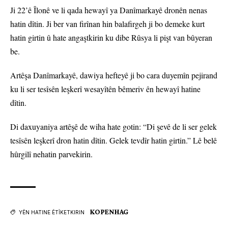
Ji 22’ê Îlonê ve li qada hewayî ya Danîmarkayê dronên nenas
hatin dîtin. Ji ber van firînan hin balafirgeh ji bo demeke kurt
hatin girtin û hate angaştkirin ku dibe Rûsya li pişt van bûyeran
be.
Artêşa Danîmarkayê, dawiya hefteyê ji bo cara duyemîn pejirand
ku li ser tesîsên leşkerî wesayîtên bêmeriv ên hewayî hatine
dîtin.
Di daxuyaniya artêşê de wiha hate gotin: “Di şevê de li ser gelek
tesîsên leşkerî dron hatin dîtin. Gelek tevdîr hatin girtin.” Lê belê
hûrgilî nehatin parvekirin.
KOPENHAG
YÊN HATINE ÊTÎKETKIRIN