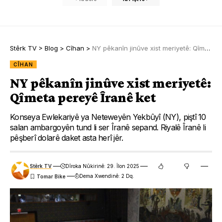
Stêrk TV
>
Blog
>
Cîhan
>
NY pêkanîn jinûve xist meriyetê: Qîmeta pereyê Îranê ket
CÎHAN
NY pêkanîn jinûve xist meriyetê:
Qîmeta pereyê Îranê ket
Konseya Ewlekariyê ya Neteweyên Yekbûyî (NY), piştî 10
salan ambargoyên tund li ser Îranê sepand. Riyalê Îranê li
pêşberî dolarê daket asta herî jêr.
Stêrk TV
Dîroka Nûkirinê: 29. Îlon 2025
Dema Xwendinê: 2 Dq.