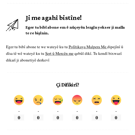
Ji me agahî bistîne!
Eger tu bibî abone em ê nûçeyên lezgîn yekser ji maîla
te re bişînin.
Eger tu bibî abone te we wateyê ku tu
Polîtikaya Malpera Me
dipejînî û
dîsa tê wê wateyê ku tu
Şert û Mercên me
qebûl dikî. Tu kendî bixwazî
dikarî ji abonetiyê derkevî
Çi Difikirî?
.
.
.
.
.
.
0
0
0
0
0
0