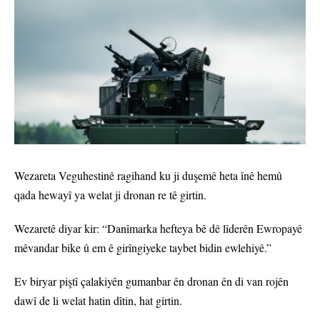
Wezareta Veguhestinê ragihand ku ji duşemê heta înê hemû
qada hewayî ya welat ji dronan re tê girtin.
Wezaretê diyar kir: “Danîmarka hefteya bê dê lîderên Ewropayê
mêvandar bike û em ê girîngiyeke taybet bidin ewlehiyê.”
Ev biryar piştî çalakiyên gumanbar ên dronan ên di van rojên
dawî de li welat hatin dîtin, hat girtin.