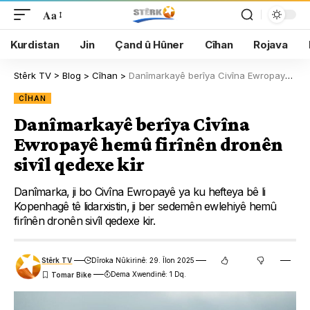
Aa
Kurdistan
Jin
Çand û Hûner
Cîhan
Rojava
Stêrk TV
>
Blog
>
Cîhan
>
Danîmarkayê berîya Civîna Ewropayê hemû firînên dronên sivîl qedexe kir
CÎHAN
Danîmarkayê berîya Civîna
Ewropayê hemû firînên dronên
sivîl qedexe kir
Danîmarka, ji bo Civîna Ewropayê ya ku hefteya bê li
Kopenhagê tê lidarxistin, ji ber sedemên ewlehiyê hemû
firînên dronên sivîl qedexe kir.
Stêrk TV
Dîroka Nûkirinê: 29. Îlon 2025
Dema Xwendinê: 1 Dq.