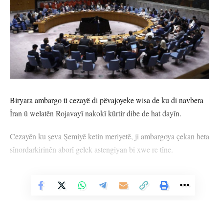
Biryara ambargo û cezayê di pêvajoyeke wisa de ku di navbera
Îran û welatên Rojavayî nakokî kûrtir dibe de hat dayîn.
Cezayên ku şeva Şemiyê ketin meriyetê, ji ambargoya çekan heta
sînordarkirinên aborî gelek astengiyan bi xwe re tîne.
Wezareta Karên Derve ya Îranê cezayan wekî “neqanûnî” bi nav
kir û diyar kir ku divê ti welat guh nede van biryaran.
Vê Nûçeyê Bixwîne
Hersê welatên Ewropî (Elmanya, Fransa û Brîtanya) ragihandin