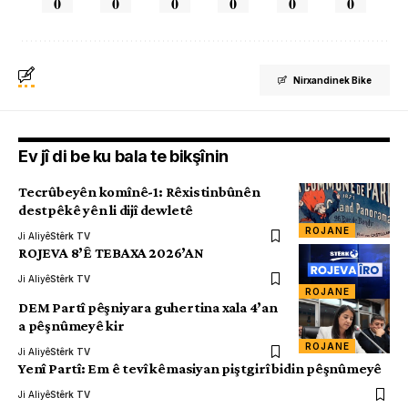
0
0
0
0
0
0
Nirxandinek Bike
Ev jî di be ku bala te bikşînin
Tecrûbeyên komînê-1: Rêxistinbûnên
destpêkê yên li dijî dewletê
ROJANE
Ji Aliyê
Stêrk TV
ROJEVA 8’Ê TEBAXA 2026’AN
Ji Aliyê
Stêrk TV
ROJANE
DEM Partî pêşniyara guhertina xala 4’an
a pêşnûmeyê kir
ROJANE
Ji Aliyê
Stêrk TV
Yenî Partî: Em ê tevî kêmasiyan piştgirî bidin pêşnûmeyê
Ji Aliyê
Stêrk TV