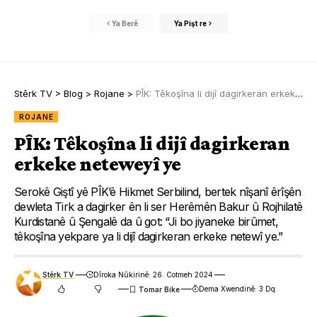
Ya Berê
Ya Pişt re
Stêrk TV
>
Blog
>
Rojane
>
PÎK: Têkoşîna li dijî dagirkeran erkeke neteweyî ye
ROJANE
PÎK: Têkoşîna li dijî dagirkeran
erkeke neteweyî ye
Serokê Giştî yê PÎK’ê Hikmet Serbilind, bertek nîşanî êrîşên
dewleta Tirk a dagirker ên li ser Herêmên Bakur û Rojhilatê
Kurdistanê û Şengalê da û got: “Ji bo jiyaneke birûmet,
têkoşîna yekpare ya li dijî dagirkeran erkeke netewî ye.”
Stêrk TV
Dîroka Nûkirinê: 26. Cotmeh 2024
Dema Xwendinê: 3 Dq.