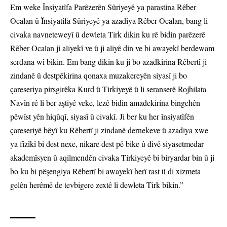
Em weke Însiyatîfa Parêzerên Sûriyeyê ya parastina Rêber
Ocalan û Însiyatîfa Sûriyeyê ya azadiya Rêber Ocalan, bang li
civaka navneteweyî û dewleta Tirk dikin ku rê bidin parêzerê
Rêber Ocalan ji aliyekî ve û ji aliyê din ve bi awayekî berdewam
serdana wî bikin. Em bang dikin ku ji bo azadkirina Rêbertî ji
zindanê û destpêkirina qonaxa muzakereyên siyasî ji bo
çareseriya pirsgirêka Kurd û Tirkiyeyê û li seranserê Rojhilata
Navîn rê li ber aştiyê veke, lezê bidin amadekirina bingehên
pêwîst yên hiqûqî, siyasî û civakî. Ji ber ku her însiyatîfên
çareseriyê bêyî ku Rêbertî ji zindanê dernekeve û azadiya xwe
ya fîzîkî bi dest nexe, nikare dest pê bike û divê siyasetmedar
akademîsyen û aqilmendên civaka Tirkiyeyê bi biryardar bin û ji
bo ku bi pêşengiya Rêbertî bi awayekî herî rast û di xizmeta
gelên herêmê de tevbigere zextê li dewleta Tirk bikin.”