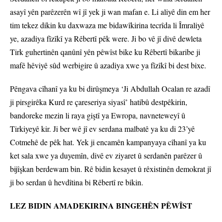
asayî yên parêzerên wî jî yek ji wan mafan e. Li aliyê din em her
tim tekez dikin ku daxwaza me bidawîkirina tecrîda li Îmraliyê
ye, azadiya fîzîkî ya Rêbertî pêk were. Ji bo vê jî divê dewleta
Tirk guhertinên qanûnî yên pêwîst bike ku Rêbertî bikaribe ji
mafê hêviyê sûd werbigire û azadiya xwe ya fîzîkî bi dest bixe.
Pêngava cîhanî ya ku bi dirûşmeya ‘Ji Abdullah Ocalan re azadî
ji pirsgirêka Kurd re çareseriya siyasî’ hatibû destpêkirin,
bandoreke mezin li raya giştî ya Ewropa, navneteweyî û
Tirkiyeyê kir. Ji ber wê jî ev serdana malbatê ya ku di 23’yê
Cotmehê de pêk hat. Yek ji encamên kampanyaya cîhanî ya ku
ket sala xwe ya duyemîn, divê ev ziyaret û serdanên parêzer û
bijîşkan berdewam bin. Rê bidin kesayet û rêxistinên demokrat jî
ji bo serdan û hevdîtina bi Rêbertî re bikin.
LEZ BIDIN AMADEKIRINA BINGEHÊN PÊWÎST