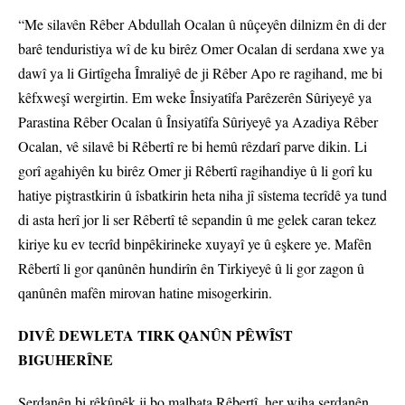
“Me silavên Rêber Abdullah Ocalan û nûçeyên dilnizm ên di der
barê tenduristiya wî de ku birêz Omer Ocalan di serdana xwe ya
dawî ya li Girtîgeha Îmraliyê de ji Rêber Apo re ragihand, me bi
kêfxweşî wergirtin. Em weke Însiyatîfa Parêzerên Sûriyeyê ya
Parastina Rêber Ocalan û Însiyatîfa Sûriyeyê ya Azadiya Rêber
Ocalan, vê silavê bi Rêbertî re bi hemû rêzdarî parve dikin. Li
gorî agahiyên ku birêz Omer ji Rêbertî ragihandiye û li gorî ku
hatiye piştrastkirin û îsbatkirin heta niha jî sîstema tecrîdê ya tund
di asta herî jor li ser Rêbertî tê sepandin û me gelek caran tekez
kiriye ku ev tecrîd binpêkirineke xuyayî ye û eşkere ye. Mafên
Rêbertî li gor qanûnên hundirîn ên Tirkiyeyê û li gor zagon û
qanûnên mafên mirovan hatine misogerkirin.
DIVÊ DEWLETA TIRK QANÛN PÊWÎST
BIGUHERÎNE
Serdanên bi rêkûpêk ji bo malbata Rêbertî, her wiha serdanên