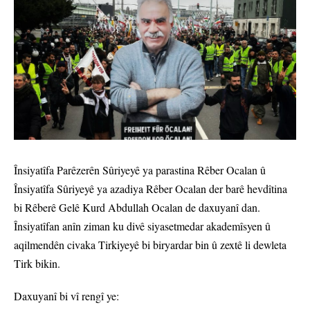
Însiyatîfa Parêzerên Sûriyeyê ya parastina Rêber Ocalan û
Însiyatîfa Sûriyeyê ya azadiya Rêber Ocalan der barê hevdîtina
bi Rêberê Gelê Kurd Abdullah Ocalan de daxuyanî dan.
Însiyatîfan anîn ziman ku divê siyasetmedar akademîsyen û
aqilmendên civaka Tirkiyeyê bi biryardar bin û zextê li dewleta
Tirk bikin.
Daxuyanî bi vî rengî ye: