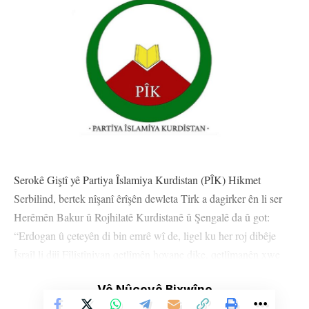
Serokê Giştî yê Partiya Îslamiya Kurdistan (PÎK) Hikmet
Serbilind, bertek nîşanî êrîşên dewleta Tirk a dagirker ên li ser
Herêmên Bakur û Rojhilatê Kurdistanê û Şengalê da û got:
“Erdogan û çeteyên di bin emrê wî de, ligel ku her roj dibêje
Îsraîl li dijî Fîlîstîniyan qetlîmên hovane dike, qetlîmanên xwe
yên dijmirovî li Kurdistanebê bê navber didomîne.”
Vê Nûçeyê Bixwîne
Daxuyaniya Serokê Giştî yê PÎK’ê Hikmet Serbilind wiha ye: