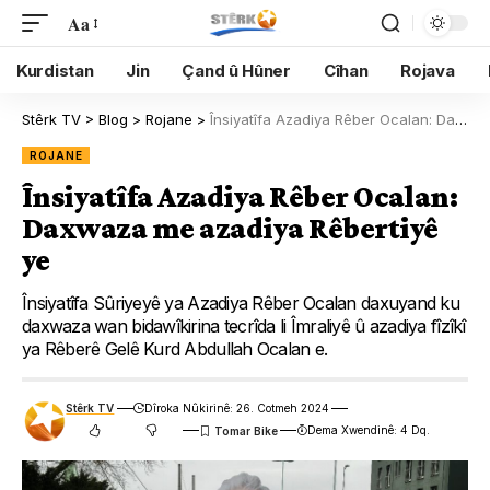
Aa
Kurdistan
Jin
Çand û Hûner
Cîhan
Rojava
Stêrk TV
>
Blog
>
Rojane
>
Însiyatîfa Azadiya Rêber Ocalan: Daxwaza me azadiya Rêbertiyê ye
ROJANE
Însiyatîfa Azadiya Rêber Ocalan:
Daxwaza me azadiya Rêbertiyê
ye
Însiyatîfa Sûriyeyê ya Azadiya Rêber Ocalan daxuyand ku
daxwaza wan bidawîkirina tecrîda li Îmraliyê û azadiya fîzîkî
ya Rêberê Gelê Kurd Abdullah Ocalan e.
Stêrk TV
Dîroka Nûkirinê: 26. Cotmeh 2024
Dema Xwendinê: 4 Dq.